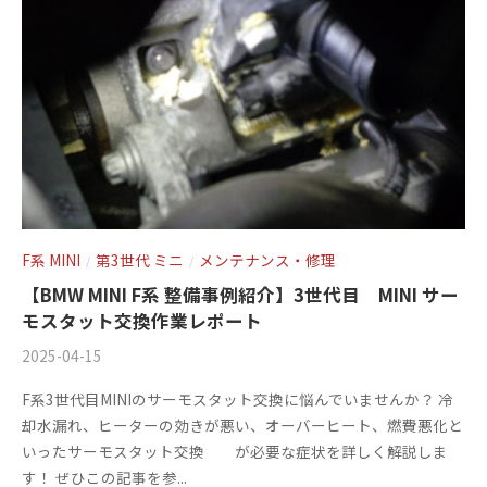
。
0
1
3
F系 MINI
第3世代 ミニ
メンテナンス・修理
/
/
【BMW MINI F系 整備事例紹介】3世代目 MINI サー
モスタット交換作業レポート
2025-04-15
b
/
y
0
F系3世代目MINIのサーモスタット交換に悩んでいませんか？ 冷
m
件
却水漏れ、ヒーターの効きが悪い、オーバーヒート、燃費悪化と
s
の
いったサーモスタット交換 が必要な症状を詳しく解説しま
f
コ
す！ ぜひこの記事を参...
a
メ