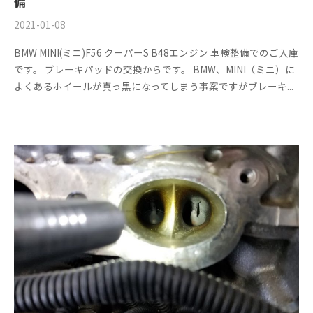
備
2021-01-08
b
/
y
0
BMW MINI(ミニ)F56 クーパーS B48エンジン 車検整備でのご入庫
m
件
です。 ブレーキパッドの交換からです。 BMW、MINI（ミニ）に
s
の
よくあるホイールが真っ黒になってしまう事案ですがブレーキ...
f
コ
a
メ
c
ン
t
ト
o
r
y
2
0
1
3