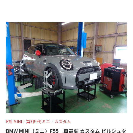
c
ン
t
ト
o
r
y
2
0
1
3
F系 MINI
第3世代 ミニ
カスタム
/
/
BMW MINI（ミニ）F55 車高調 カスタム ビルシュタ