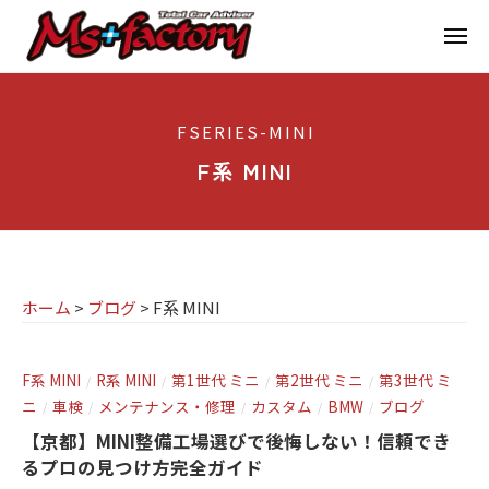
京
ー
コ
都
メ
ン
ニ
ュ
テ
の
京
京
ー
ン
M
都
都
FSERIES-MINI
ツ
で
I
の
へ
B
F系 MINI
N
M
ス
M
I
I
W
キ
専
・
N
ッ
M
門
プ
I
I
ホーム
>
ブログ
>
F系 MINI
店
専
N
M
門
I
s
F系 MINI
R系 MINI
第1世代 ミニ
第2世代 ミニ
第3世代 ミ
/
/
/
/
店
(
ニ
車検
メンテナンス・修理
カスタム
BMW
ブログ
/
/
/
/
/
ミ
+
M
ニ
【京都】MINI整備工場選びで後悔しない！信頼でき
f
s
)
るプロの見つけ方完全ガイド
a