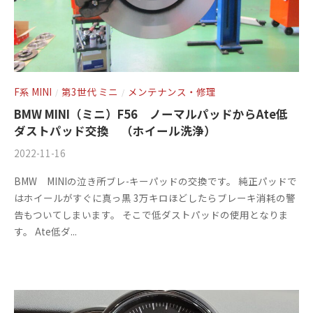
F系 MINI
第3世代 ミニ
メンテナンス・修理
/
/
BMW MINI（ミニ）F56 ノーマルパッドからAte低
ダストパッド交換 （ホイール洗浄）
2022-11-16
b
/
y
1
BMW MINIの泣き所ブレ-キーパッドの交換です。 純正パッドで
m
件
はホイールがすぐに真っ黒 3万キロほどしたらブレーキ消耗の警
s
の
告もついてしまいます。 そこで低ダストパッドの使用となりま
f
コ
す。 Ate低ダ...
a
メ
c
ン
t
ト
o
r