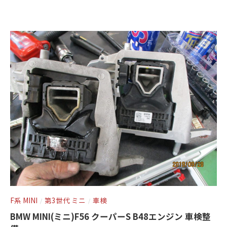
c
ン
t
ト
o
r
y
2
0
1
3
F系 MINI
第3世代 ミニ
車検
/
/
BMW MINI(ミニ)F56 クーパーS B48エンジン 車検整