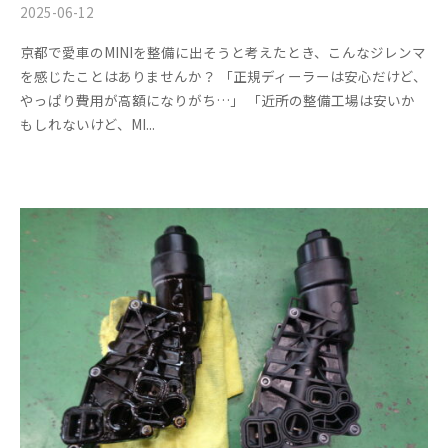
+
を
2025-06-12
b
/
c
f
中
y
0
京都で愛車のMINIを整備に出そうと考えたとき、こんなジレンマ
心
t
a
m
件
を感じたことはありませんか？ 「正規ディーラーは安心だけど、
に
s
の
o
c
やっぱり費用が高額になりがち…」 「近所の整備工場は安いか
車
f
コ
r
t
もしれないけど、MI...
検
a
メ
y
o
・
c
ン
(
整
t
ト
r
備
o
エ
y
・
r
ム
(
y
販
ズ
エ
2
売
0
フ
・
ム
1
板
ァ
ズ
3
金
ク
フ
・
ト
ァ
ド
リ
レ
ク