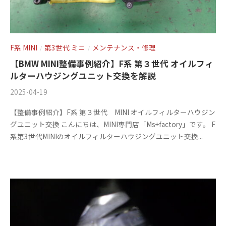
ス
ー
ト
ア
)
リ
ッ
ー
プ
F系 MINI
第3世代 ミニ
メンテナンス・修理
/
/
・
)
【BMW MINI整備事例紹介】F系 第３世代 オイルフィ
チ
ルターハウジングユニット交換を解説
ュ
ー
2025-04-19
b
/
ニ
y
0
【整備事例紹介】F系 第３世代 MINI オイルフィルターハウジン
m
件
ン
グユニット交換 こんにちは、MINI専門店「Ms+factory」です。 F
s
の
グ
系第3世代MINIのオイルフィルターハウジングユニット交換...
f
コ
を
a
メ
す
c
ン
る
t
ト
お
o
店
r
で
y
す
2