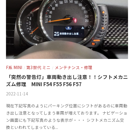
y
2
0
1
3
F系 MINI
第3世代 ミニ
メンテナンス・修理
/
/
「突然の警告灯」車両動き出し注意！！シフトメカニ
ズム修理 MINI F54 F55 F56 F57
2022-11-14
b
/
y
0
現在下記写真のようにパーキング位置にシフトがあるのに車両動
m
件
き出し注意となってしまう車両が増えております。 ナビゲーショ
s
の
ン画面にも下記写真のような表示が・・・ シフトメカニズム交
f
コ
換といわれてしまっている...
a
メ