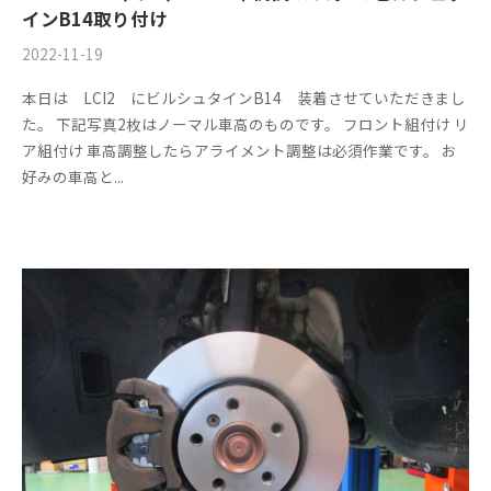
インB14取り付け
2022-11-19
b
/
y
0
本日は LCI2 にビルシュタインB14 装着させていただきまし
m
件
た。 下記写真2枚はノーマル車高のものです。 フロント組付け リ
s
の
ア組付け 車高調整したらアライメント調整は必須作業です。 お
f
コ
好みの車高と...
a
メ
c
ン
t
ト
o
r
y
2
0
1
3