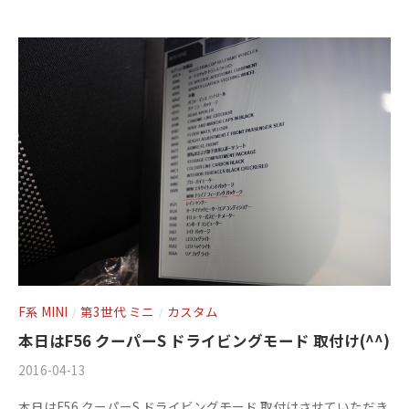
t
ト
o
r
y
2
0
1
3
F系 MINI
第3世代 ミニ
カスタム
/
/
本日はF56 クーパーS ドライビングモード 取付け(^^)
2016-04-13
b
/
y
0
本日はF56 クーパーS ドライビングモード 取付けさせていただき