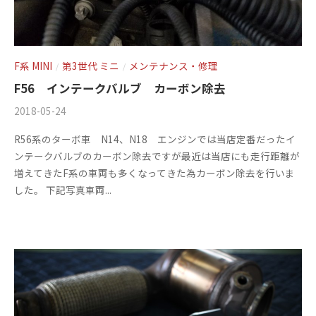
F系 MINI
第3世代 ミニ
メンテナンス・修理
/
/
F56 インテークバルブ カーボン除去
2018-05-24
b
/
y
0
R56系のターボ車 N14、N18 エンジンでは当店定番だったイ
m
件
ンテークバルブのカーボン除去ですが最近は当店にも走行距離が
s
の
増えてきたF系の車両も多くなってきた為カーボン除去を行いま
f
コ
した。 下記写真車両...
a
メ
c
ン
t
ト
o
r
y
2
0