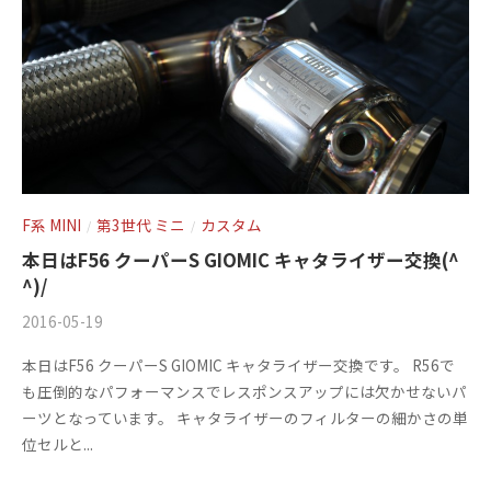
1
3
F系 MINI
第3世代 ミニ
カスタム
/
/
本日はF56 クーパーS GIOMIC キャタライザー交換(^
^)/
2016-05-19
b
/
y
0
本日はF56 クーパーS GIOMIC キャタライザー交換です。 R56で
m
件
も圧倒的なパフォーマンスでレスポンスアップには欠かせないパ
s
の
ーツとなっています。 キャタライザーのフィルターの細かさの単
f
コ
位セルと...
a
メ
c
ン