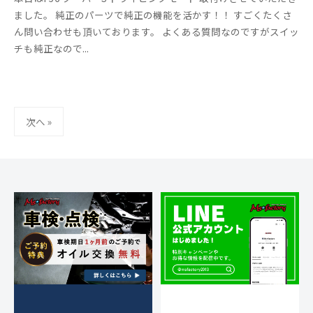
m
件
ました。 純正のパーツで純正の機能を活かす！！ すごくたくさ
s
の
ん問い合わせも頂いております。 よくある質問なのですがスイッ
f
コ
チも純正なので...
a
メ
c
ン
t
ト
o
投
r
次へ »
稿
y
の
2
ペ
0
ー
1
ジ
3
送
り