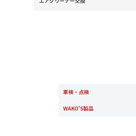
エアクリーナー交換
を
す
る
お
店
で
す
。
車検・点検
WAKO'S製品