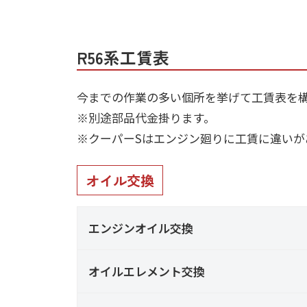
R
f
ニ
s
5
)
a
+
6
を
R56系工賃表
c
f
系
中
t
a
心
料
今までの作業の多い個所を挙げて工賃表を
o
c
に
金
※別途部品代金掛ります。
車
r
t
表
※クーパーSはエンジン廻りに工賃に違いが
検
y
o
2
・
(
r
オイル交換
0
整
エ
2
y
備
5
ム
(
・
エンジンオイル交換
-
販
ズ
エ
0
売
オイルエレメント交換
フ
ム
2
・
-
ァ
ズ
板