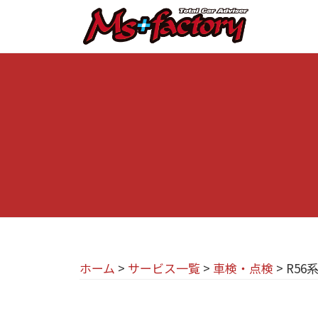
京
コ
都
ン
テ
の
京
京
ン
M
都
都
ツ
で
I
の
へ
B
N
M
ス
M
I
I
キ
W
専
N
ッ
・
プ
門
M
I
I
店
専
N
M
門
I
ホーム
>
サービス一覧
>
車検・点検
>
R56
s
店
(
+
M
ミ