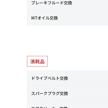
2
ブレーキフルード交換
ク
フ
金
0
ト
・
ァ
b
MTオイル交換
ド
リ
y
ク
レ
m
ー
ト
s
ス
)
リ
f
ア
a
ー
ッ
c
プ
)
t
消耗品
・
o
チ
r
ュ
ドライブベルト交換
y
ー
2
ニ
0
スパークプラグ交換
ン
1
グ
3