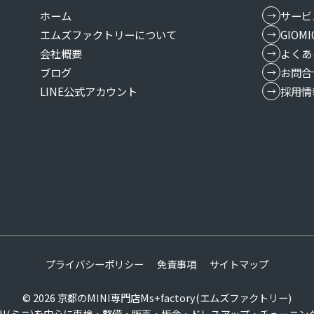
ホーム
サービ
エムズファクトリーについて
GIO
会社概要
よくあ
ブログ
お問合
LINE公式アカウント
採用情
プライバシーポリシー
免責事項
サイトマップ
© 2026
京都のMINI専門店Ms+factory(エムズファクトリー)
INI(ミニ)を中心に車検・整備・販売・板金・ドレスアップ・チューニン