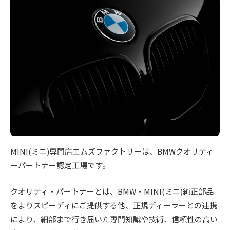
+
を
ァ
c
f
中
ク
心
t
a
ト
に
o
c
リ
車
r
t
検
ー
y
o
・
に
(
整
r
つ
備
エ
y
い
・
ム
(
て
販
ズ
エ
売
2
MINI(ミニ)専門店エムズファクトリーは、BMWクオリティ
フ
・
ム
0
ーパートナー認定工場です。
板
ァ
2
ズ
金
5
ク
フ
クオリティ・パートナーとは、BMW・MINI(ミニ)純正部品
・
-
ト
をよりスピーディにご提供する他、正規ディーラーとの連携
ァ
ド
0
リ
により、細部まで行き届いた専門知識や技術、信頼性の高い
レ
2
ク