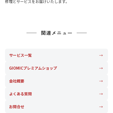
修理とサービスをお届けいたします。
-
ス
ー
ト
2
ア
)
リ
0
ッ
ー
b
プ
y
・
)
関連メニュー
m
チ
s
ュ
f
ー
a
ニ
サービス一覧
c
ン
t
グ
GIOMICプレミアムショップ
o
を
r
す
y
会社概要
る
2
お
0
よくある質問
店
1
で
3
お問合せ
す