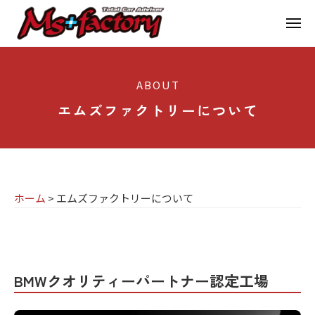
京
ー
コ
都
メ
ン
ニ
ュ
テ
の
京
京
ー
ン
M
都
都
ABOUT
ツ
で
I
の
へ
B
エムズファクトリーについて
N
M
ス
M
I
I
W
キ
専
・
N
ッ
M
門
プ
I
I
ホーム
>
エムズファクトリーについて
店
専
N
M
門
I
エ
s
店
(
ム
ミ
+
M
BMWクオリティーパートナー認定工場
ニ
ズ
f
s
)
フ
a