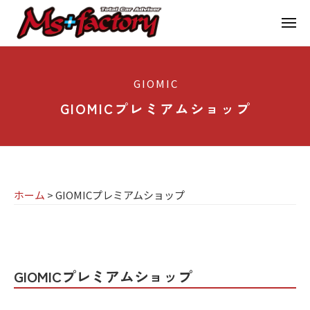
京
ー
コ
都
メ
ン
ニ
ュ
テ
の
京
京
ー
ン
M
都
都
GIOMIC
ツ
で
I
の
へ
B
GIOMICプレミアムショップ
N
M
ス
M
I
I
W
キ
専
・
N
ッ
M
門
プ
I
I
ホーム
>
GIOMICプレミアムショップ
店
専
N
M
門
I
G
s
店
(
I
ミ
+
M
GIOMICプレミアムショップ
ニ
O
f
s
)
M
a