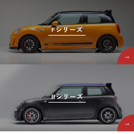
ス
ー
ト
0
ア
2
)
リ
ッ
-
ー
プ
2
Fシリーズ
・
)
0
チ
b
ュ
y
ー
m
ニ
s
ン
f
a
グ
c
を
t
す
Rシリーズ
o
る
r
お
y
店
2
で
0
す
1