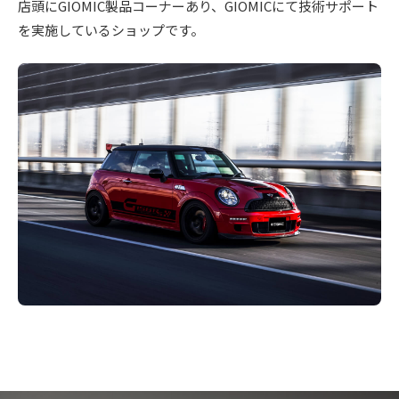
+
を
店頭にGIOMIC製品コーナーあり、GIOMICにて技術サポート
I
c
f
中
を実施しているショップです。
C
心
t
a
プ
に
o
c
レ
車
r
t
検
ミ
y
o
・
ア
(
整
r
ム
備
エ
y
シ
・
ム
(
ョ
販
ズ
ッ
エ
売
フ
・
プ
ム
板
ァ
ズ
2
金
ク
0
フ
・
2
ト
ァ
ド
5
リ
レ
ク
-