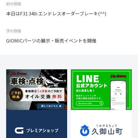
投
前の投稿
稿
本日はF31 340i エンドレスオーダーブレーキ(^^)
ナ
ビ
次の投稿
ゲ
GIOMICパーツの展示・販売イベントを開催
ー
シ
ョ
ン