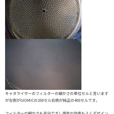
ス
ー
ト
ア
)
リ
ッ
ー
プ
・
)
チ
ュ
ー
ニ
ン
グ
を
す
る
お
キャタライザーのフィルターの細かさの単位セルと言います
店
が左側がGIOMICの200セル右側が純正の400セルです。
で
す
フィルターの細かさも半分ですし排気の効率もよくデザイン