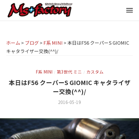
京
ー
コ
都
メ
ン
ニ
ュ
テ
の
京
京
ー
ン
M
都
都
ツ
で
I
の
ホーム
>
ブログ
>
F系 MINI
>
本日はF56 クーパーS GIOMIC
へ
B
N
キャタライザー交換(^^)/
M
ス
M
I
I
W
キ
専
・
N
ッ
F系 MINI
第3世代 ミニ
カスタム
/
/
M
門
プ
I
本日はF56 クーパーS GIOMIC キャタライザ
I
店
専
ー交換(^^)/
N
M
門
I
2016-05-19
b
/
s
店
(
y
0
ミ
m
件
+
M
ニ
s
の
f
s
f
コ
)
a