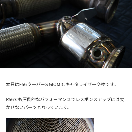
+
a
メ
を
c
c
ン
f
中
t
ト
心
t
a
o
に
o
c
r
車
r
t
y
検
2
y
o
・
0
(
整
r
1
備
エ
y
3
・
ム
(
販
ズ
エ
売
本日はF56 クーパーS GIOMIC キャタライザー交換です。
フ
・
ム
板
ァ
R56でも圧倒的なパフォーマンスでレスポンスアップには欠
ズ
金
かせないパーツとなっています。
ク
フ
・
ト
ァ
ド
リ
レ
ク