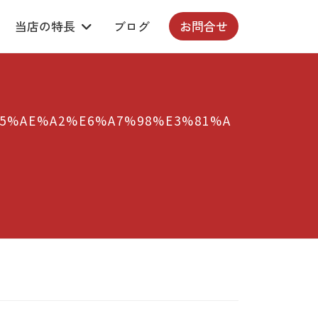
当店の特長
ブログ
お問合せ
5%AE%A2%E6%A7%98%E3%81%A