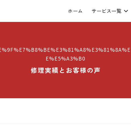
ホーム
サービス一覧
E%9F%E7%B8%BE%E3%81%A8%E3%81%8A%E
E%E5%A3%B0
修理実績とお客様の声