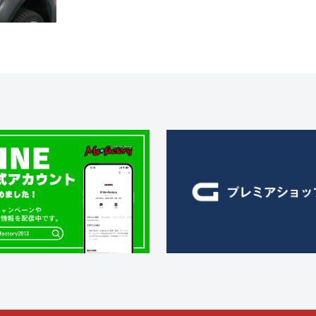
f
コ
a
メ
c
ン
t
ト
o
r
y
2
0
1
3