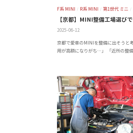
f
ニ
s
F系 MINI
R系 MINI
第1世代 ミニ
/
/
/
)
a
+
【京都】MINI整備工場選び
を
c
f
中
2025-06-12
b
/
t
a
心
y
0
京都で愛車のMINIを整備に出そう
o
c
m
件
に
用が高額になりがち…」 「近所の整備工
s
の
車
r
t
f
コ
検
y
o
a
メ
・
(
r
c
ン
整
t
ト
エ
y
備
o
ム
(
・
r
販
ズ
エ
y
売
フ
2
ム
・
0
ァ
ズ
板