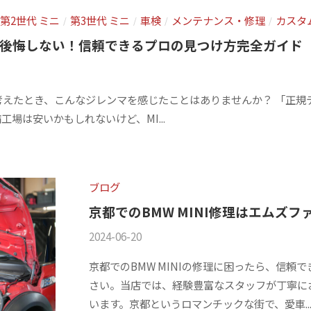
第2世代 ミニ
第3世代 ミニ
車検
メンテナンス・修理
カスタ
/
/
/
/
で後悔しない！信頼できるプロの見つけ方完全ガイド
と考えたとき、こんなジレンマを感じたことはありませんか？ 「正
場は安いかもしれないけど、MI...
ブログ
京都でのBMW MINI修理はエムズ
2024-06-20
b
/
y
0
京都でのBMW MINIの修理に困ったら、信頼
m
件
さい。当店では、経験豊富なスタッフが丁寧に
s
の
います。京都というロマンチックな街で、愛車..