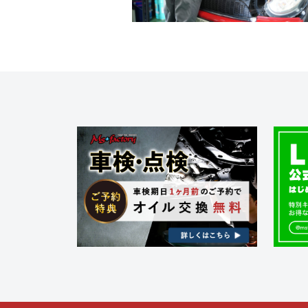
1
ク
フ
金
3
ト
・
ァ
ド
リ
ク
レ
ー
ト
ス
)
リ
ア
ー
ッ
プ
)
・
チ
ュ
ー
ニ
ン
グ