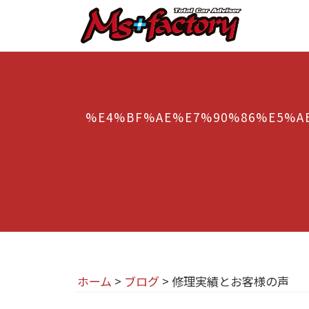
京
コ
都
ン
テ
の
京
京
ン
M
都
都
ツ
で
I
の
へ
B
%E4%BF%AE%E7%90%86%E5%A
N
M
ス
M
I
I
キ
W
専
N
ッ
・
プ
門
M
I
I
店
専
N
M
門
I
s
店
(
ホーム
>
ブログ
>
修理実績とお客様の声
+
M
ミ