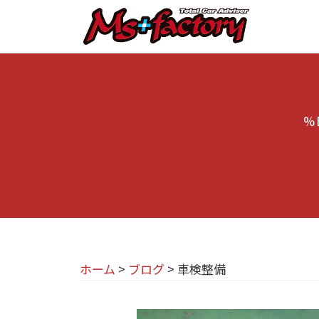
京
コ
都
ン
テ
の
京
京
ン
M
都
都
ツ
で
I
の
へ
B
%
N
M
ス
M
I
I
キ
W
専
N
ッ
・
プ
門
M
I
I
店
専
N
M
門
I
ホーム
>
ブログ
>
車検整備
s
店
(
+
M
ミ