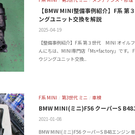
【BMW MINI整備事例紹介】F系 
ングユニット交換を解説
2025-04-19
b
/
y
0
【整備事例紹介】F系 第３世代 MINI オイ
m
件
んにちは、MINI専門店「Ms+factory」です
s
の
ウジングユニット交換...
f
コ
a
メ
c
ン
t
ト
o
F系 MINI
第3世代 ミニ
車検
/
/
r
BMW MINI(ミニ)F56 クーパーS B
y
2021-01-08
b
/
2
y
0
0
BMW MINI(ミニ)F56 クーパーS B48エン
m
件