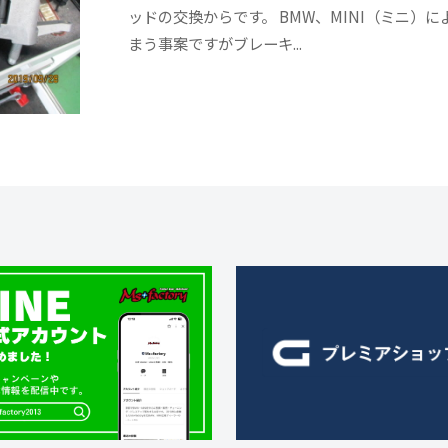
1
ッドの交換からです。 BMW、MINI（ミニ）
s
の
3
まう事案ですがブレーキ...
f
コ
a
メ
c
ン
t
ト
o
r
y
2
0
1
3