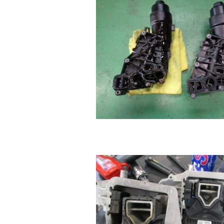
f
ニ
s
)
a
+
を
c
f
中
t
a
心
o
c
に
車
r
t
検
y
o
・
(
r
整
エ
y
備
ム
(
・
販
ズ
エ
売
フ
ム
・
ァ
ズ
板