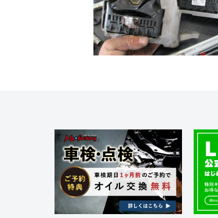
ク
フ
金
ト
・
ァ
ド
リ
ク
レ
ー
ト
ス
)
リ
ア
ー
ッ
プ
)
・
チ
ュ
ー
ニ
ン
グ