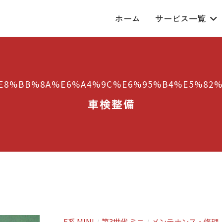
ホーム
サービス一覧
E8%BB%8A%E6%A4%9C%E6%95%B4%E5%82%
車検整備
F系 MINI
第3世代 ミニ
メンテナンス・修理
/
/