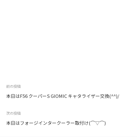
投
前の投稿
稿
本日はF56 クーパーS GIOMIC キャタライザー交換(^^)/
ナ
ビ
次の投稿
ゲ
本日はフォージインタークーラー取付け(⌒▽⌒)
ー