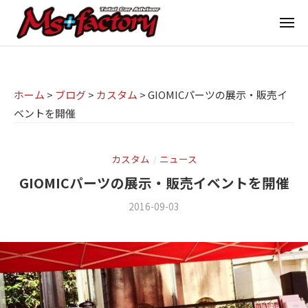
京
ー
コ
都
メ
ン
ニ
ュ
テ
の
京
京
ー
ン
M
都
都
ツ
で
I
の
ホーム
>
ブログ
>
カスタム
>
GIOMICパーツの展示・販売イ
へ
B
N
ベントを開催
M
ス
M
I
I
W
キ
専
・
N
ッ
カスタム
ニュース
/
M
門
プ
I
GIOMICパーツの展示・販売イベントを開催
I
店
専
2016-09-03
b
/
N
M
門
y
0
I
s
m
件
店
(
s
の
ミ
+
M
f
コ
ニ
f
s
a
メ
)
a
c
ン