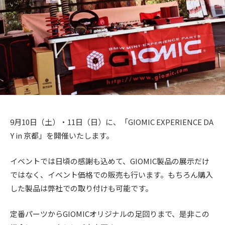
+
を
t
ト
c
f
中
o
心
t
a
r
に
o
c
y
車
r
2
t
検
0
y
o
・
1
(
整
r
3
備
エ
y
・
ム
9月10日（土）・11日（日）に、「GIOMIC EXPERIENCE DA
(
販
Y in 京都」を開催いたします。
ズ
エ
売
フ
・
ム
イベントでは日頃の感謝も込めて、GIOMIC製品の展示だけ
板
ァ
ズ
ではなく、イベント価格での販売も行います。もちろん購入
金
ク
フ
した製品は弊社での取り付けも可能です。
・
ト
ァ
ド
定番パーツからGIOMICオリジナルの足回りまで、是非この
リ
レ
ク