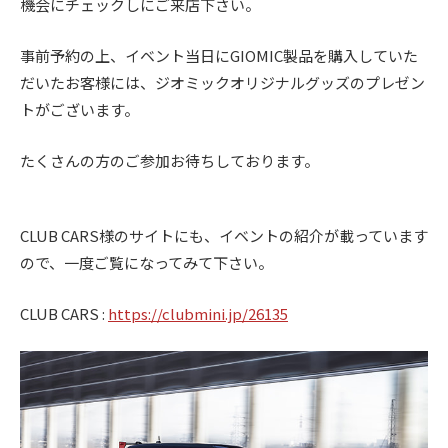
機会にチェックしにご来店下さい。
ス
ー
ト
ア
)
リ
ッ
事前予約の上、イベント当日にGIOMIC製品を購入していた
ー
プ
だいたお客様には、ジオミックオリジナルグッズのプレゼン
・
)
トがございます。
チ
ュ
たくさんの方のご参加お待ちしております。
ー
ニ
ン
CLUB CARS様のサイトにも、イベントの紹介が載っています
グ
ので、一度ご覧になってみて下さい。
を
す
CLUB CARS :
https://clubmini.jp/26135
る
お
店
で
す