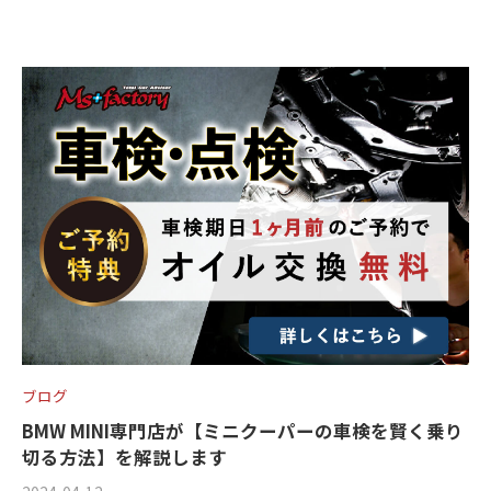
ス
a
メ
ー
ト
ア
c
ン
)
リ
ッ
t
ト
ー
プ
o
r
・
)
y
チ
2
ュ
0
ー
1
ニ
3
ン
グ
を
す
る
お
ブログ
店
BMW MINI専門店が【ミニクーパーの車検を賢く乗り
で
切る方法】を解説します
す