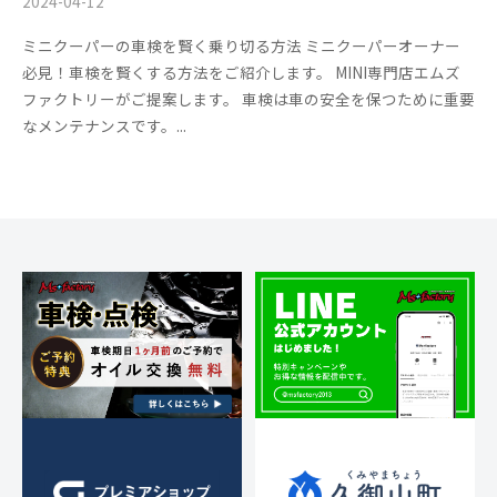
2024-04-12
b
/
。
y
0
ミニクーパーの車検を賢く乗り切る方法 ミニクーパーオーナー
m
件
必見！車検を賢くする方法をご紹介します。 MINI専門店エムズ
s
の
ファクトリーがご提案します。 車検は車の安全を保つために重要
f
コ
なメンテナンスです。...
a
メ
c
ン
t
ト
o
r
y
2
0
1
3