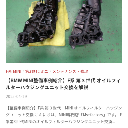
+
を
c
f
中
心
t
a
に
o
c
車
r
t
検
y
o
・
(
整
r
備
エ
y
・
ム
(
F系 MINI
第3世代 ミニ
メンテナンス・修理
/
/
販
ズ
エ
売
【BMW MINI整備事例紹介】F系 第３世代 オイルフィ
フ
ルターハウジングユニット交換を解説
・
ム
板
ァ
2025-04-19
b
/
ズ
金
y
0
ク
フ
【整備事例紹介】F系 第３世代 MINI オイルフィルターハウジン
・
m
件
ト
ァ
グユニット交換 こんにちは、MINI専門店「Ms+factory」です。 F
ド
s
の
系第3世代MINIのオイルフィルターハウジングユニット交換...
リ
レ
ク
f
コ