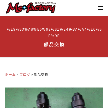
京
ー
コ
都
メ
ン
ニ
ュ
テ
の
京
京
ー
ン
M
都
都
%E9%83%A8%E5%93%81%E4%BA%A4%E6%8
ツ
で
I
の
F%9B
へ
B
N
M
ス
M
部品交換
I
I
W
キ
専
・
N
ッ
M
門
プ
I
I
店
専
N
ホーム
>
ブログ
>
部品交換
M
門
I
s
店
(
ミ
+
M
ニ
f
s
)
a