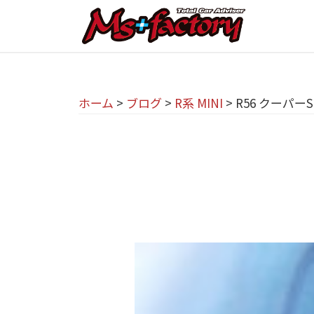
京
コ
都
ン
テ
の
京
京
ン
M
都
都
ツ
で
I
ホーム
>
ブログ
>
R系 MINI
>
R56 クーパーS
の
へ
B
N
M
ス
M
I
I
キ
W
専
N
ッ
・
プ
門
M
I
I
店
専
N
M
門
I
s
店
(
+
M
ミ