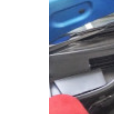
ク
フ
金
ト
・
ァ
ド
リ
ク
レ
ー
ト
ス
)
リ
ア
ー
ッ
プ
)
・
チ
ュ
ー
ニ
ン
グ