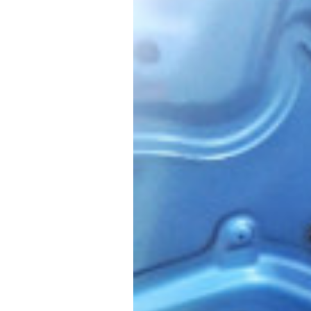
f
ニ
s
)
a
+
を
c
f
中
t
a
心
o
c
に
車
r
t
検
y
o
・
(
r
整
エ
y
備
ム
(
・
販
ズ
エ
売
フ
ム
・
ァ
ズ
板