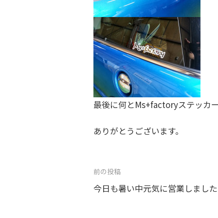
最後に何とMs+factoryステ
ありがとうございます。
投
前の投稿
稿
今日も暑い中元気に営業しました。
ナ