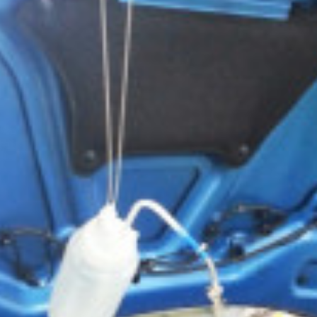
c
ン
t
ト
o
r
y
2
0
1
3