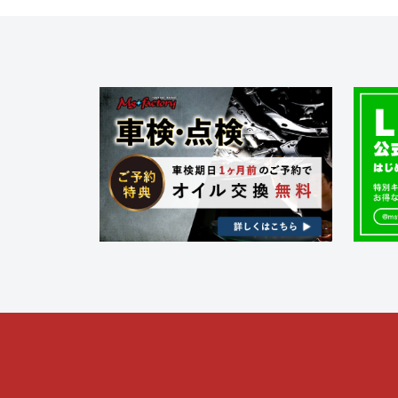
ビ
ゲ
ー
シ
ョ
ン