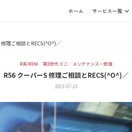
ホーム
サービス一覧
 修理ご相談とRECS(^O^)／
R系 MINI
第3世代 ミニ
メンテナンス・修理
/
/
R56 クーパーS 修理ご相談とRECS(^O^)／
2013-07-23
b
/
y
0
m
件
s
の
f
コ
a
メ