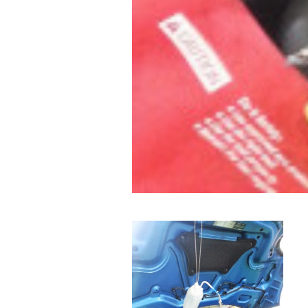
を
す
る
お
店
で
す
。