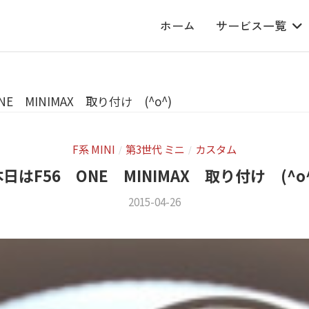
ホーム
サービス一覧
E MINIMAX 取り付け (^o^)
F系 MINI
第3世代 ミニ
カスタム
/
/
日はF56 ONE MINIMAX 取り付け (^o
2015-04-26
b
/
y
0
m
件
s
の
f
コ
a
メ