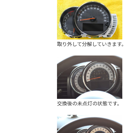
を
す
る
お
店
取り外して分解していきます。
で
す
。
交換後の未点灯の状態です。