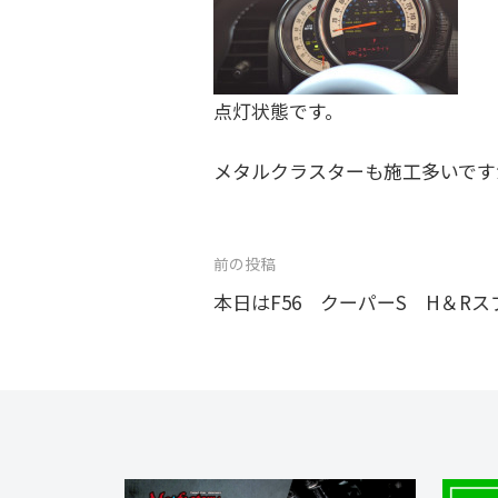
点灯状態です。
メタルクラスターも施工多いです
投
前の投稿
稿
本日はF56 クーパーS H＆Rスプ
ナ
ビ
ゲ
ー
シ