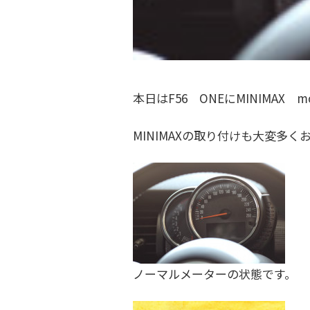
ク
フ
金
ト
・
ァ
ド
リ
ク
レ
ー
ト
本日はF56 ONEにMINIMAX
ス
)
リ
ア
MINIMAXの取り付けも大変多
ー
ッ
プ
)
・
チ
ュ
ー
ニ
ノーマルメーターの状態です。
ン
グ