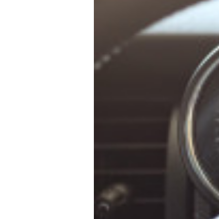
f
ニ
s
)
a
+
を
c
f
中
t
a
心
o
c
に
車
r
t
検
y
o
・
(
r
整
エ
y
備
ム
(
・
販
ズ
エ
売
フ
ム
・
ァ
ズ
板