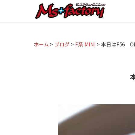
京
コ
都
ン
テ
の
京
京
ン
M
都
都
ツ
で
I
ホーム
>
ブログ
>
F系 MINI
>
本日はF56 ON
の
へ
B
N
M
ス
M
I
I
キ
W
専
本
N
ッ
・
プ
門
M
I
I
店
専
N
M
門
I
s
店
(
+
M
ミ