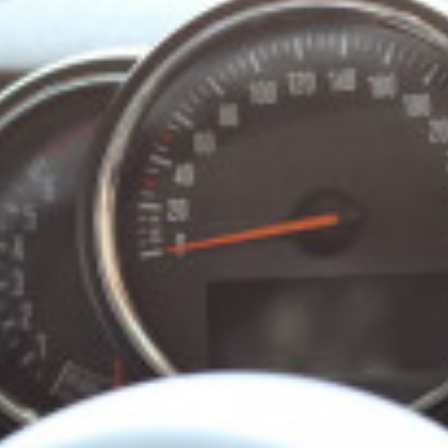
c
ン
t
ト
o
r
y
2
0
1
3