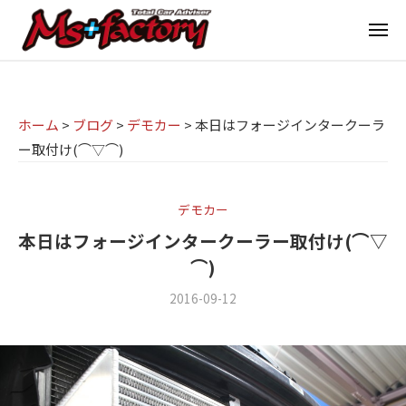
京
ー
コ
都
メ
ン
ニ
ュ
テ
の
京
京
ー
ン
M
都
都
ツ
で
I
の
ホーム
>
ブログ
>
デモカー
>
本日はフォージインタークーラ
へ
B
N
ー取付け(⌒▽⌒)
M
ス
M
I
I
W
キ
専
・
N
ッ
デモカー
M
門
プ
I
本日はフォージインタークーラー取付け(⌒▽
I
店
専
⌒)
N
M
門
I
2016-09-12
b
/
s
店
(
y
0
ミ
m
件
+
M
ニ
s
の
f
s
f
コ
)
a