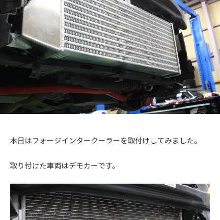
+
a
メ
を
c
c
ン
f
中
t
ト
心
t
a
o
に
o
c
r
車
r
t
y
検
2
y
o
・
0
(
整
r
1
備
エ
y
3
・
ム
(
販
ズ
エ
売
本日はフォージインタークーラーを取付けしてみました。
フ
・
ム
板
ァ
取り付けた車両はデモカーです。
ズ
金
ク
フ
・
ト
ァ
ド
リ
レ
ク