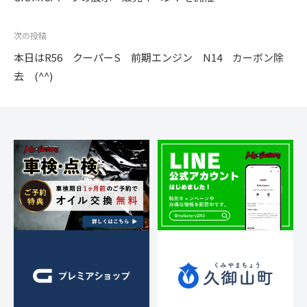
ナ
ビ
次の投稿
ゲ
本日はR56 クーパーS 前期エンジン N14 カーボン除
ー
去 (^^)
シ
ョ
ン