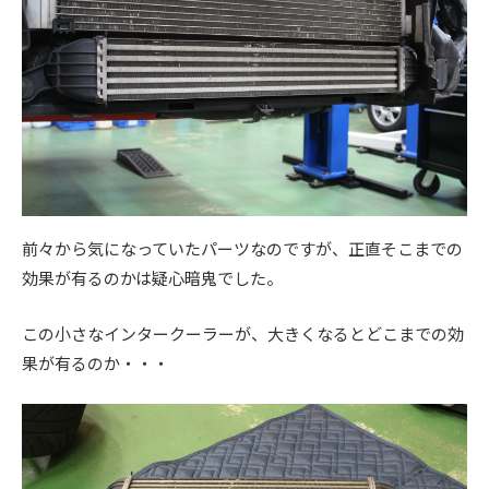
ス
ー
ト
ア
)
リ
ッ
ー
プ
・
)
チ
ュ
ー
ニ
前々から気になっていたパーツなのですが、正直そこまでの
ン
効果が有るのかは疑心暗鬼でした。
グ
を
この小さなインタークーラーが、大きくなるとどこまでの効
す
る
果が有るのか・・・
お
店
で
す