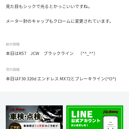
見た目もシックで光るとかっこいいですね。
メーター針のキャップもクロームに変更されています。
投
前の投稿
稿
本日はR57 JCW ブラックライン （*^_^*）
ナ
ビ
次の投稿
ゲ
本日はF30 320d エンドレス MX72とブレーキライン(^O^)
ー
シ
ョ
ン