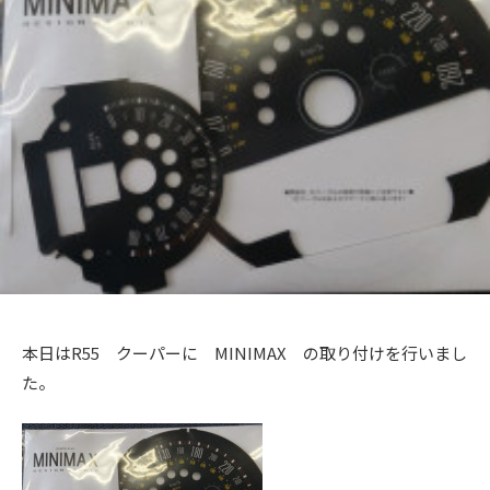
+
a
メ
を
c
c
ン
f
中
t
ト
心
t
a
o
に
o
c
r
車
r
t
y
検
2
y
o
・
0
(
整
r
1
備
エ
y
3
・
ム
(
販
ズ
エ
売
フ
・
ム
本日はR55 クーパーに MINIMAX の取り付けを行いまし
板
ァ
ズ
た。
金
ク
フ
・
ト
ァ
ド
リ
レ
ク