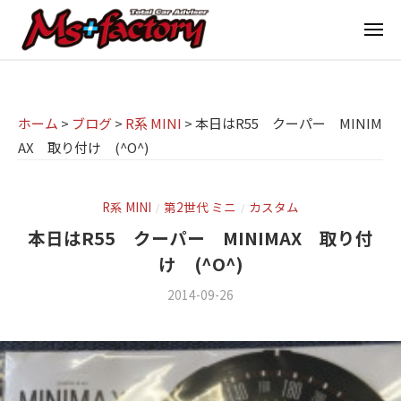
京
ー
コ
都
メ
ン
ニ
ュ
テ
の
京
京
ー
ン
M
都
都
ツ
で
I
の
ホーム
>
ブログ
>
R系 MINI
>
本日はR55 クーパー MINIM
へ
B
N
AX 取り付け (^O^)
M
ス
M
I
I
W
キ
専
・
N
ッ
R系 MINI
第2世代 ミニ
カスタム
/
/
M
門
プ
I
本日はR55 クーパー MINIMAX 取り付
I
店
専
け (^O^)
N
M
門
I
2014-09-26
b
/
s
店
(
y
0
ミ
m
件
+
M
ニ
s
の
f
s
f
コ
)
a