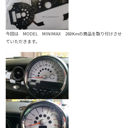
ス
ー
ト
ア
)
リ
ッ
ー
プ
・
)
今回は MODEL MINIMAX 260Kmの商品を取り付けさせ
チ
ていただきます。
ュ
ー
ニ
ン
グ
を
す
る
お
店
で
す