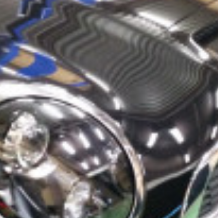
c
ン
t
ト
o
r
y
2
0
1
3