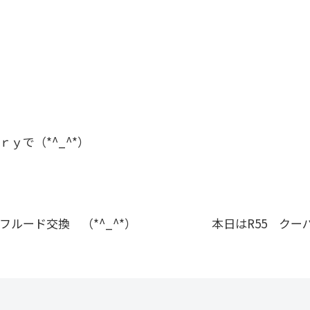
ｙで（*^_^*）
ルード交換 （*^_^*）
本日はR55 クーパ