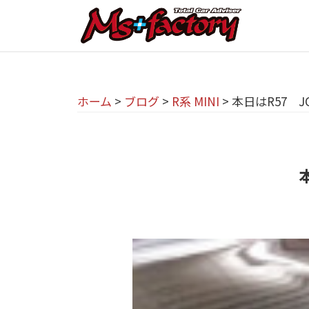
京
コ
都
ン
テ
の
京
京
ン
M
都
都
ツ
で
I
ホーム
>
ブログ
>
R系 MINI
>
本日はR57 J
の
へ
B
N
M
ス
M
I
I
キ
W
専
N
ッ
・
プ
門
M
I
I
店
専
N
M
門
I
s
店
(
+
M
ミ