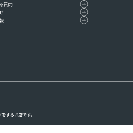
る質問
せ
報
グをするお店です。