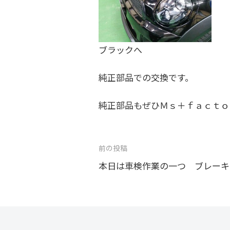
ブラックへ
純正部品での交換です。
純正部品もぜひＭｓ＋ｆａｃｔｏｒ
投
前の投稿
稿
本日は車検作業の一つ ブレーキフ
ナ
ビ
ゲ