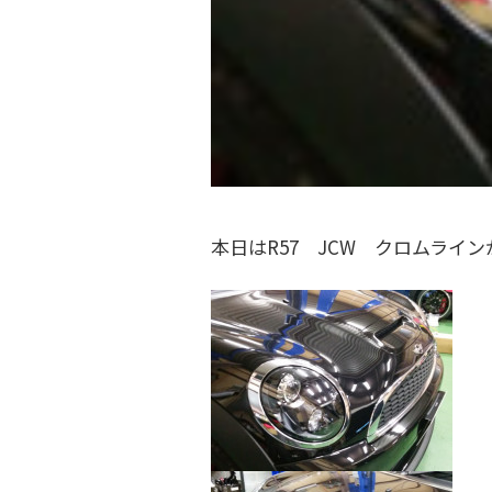
ク
フ
金
ト
・
ァ
ド
リ
ク
レ
ー
ト
ス
)
リ
ア
ー
ッ
本日はR57 JCW クロムライ
プ
)
・
チ
ュ
ー
ニ
ン
グ