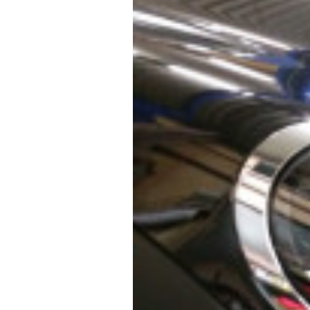
f
ニ
s
)
a
+
を
c
f
中
t
a
心
o
c
に
車
r
t
検
y
o
・
(
r
整
エ
y
備
ム
(
・
販
ズ
エ
売
フ
ム
・
ァ
ズ
板