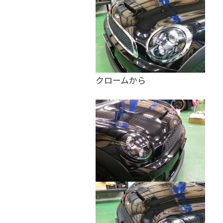
を
す
る
お
店
で
クロームから
す
。