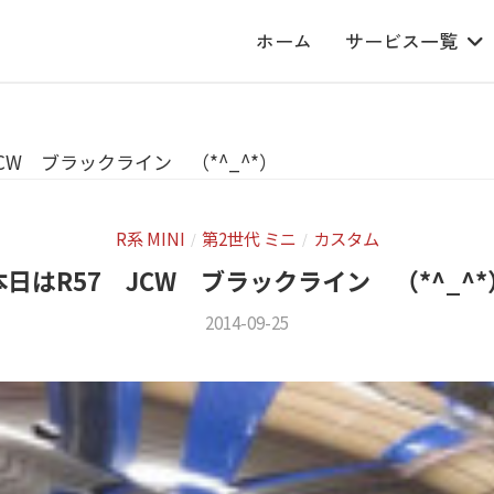
ホーム
サービス一覧
CW ブラックライン （*^_^*）
R系 MINI
第2世代 ミニ
カスタム
/
/
本日はR57 JCW ブラックライン （*^_^*
2014-09-25
b
/
y
1
m
件
s
の
f
コ
a
メ