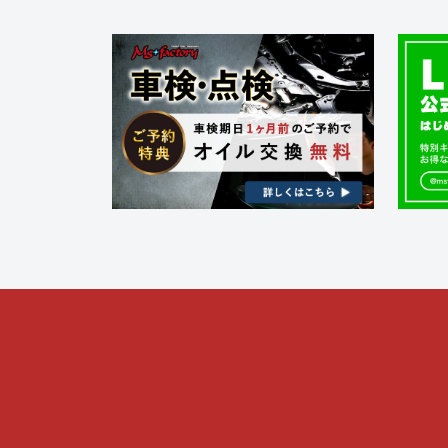
ー
シ
ョ
ン