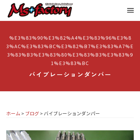
京
ー
コ
都
メ
ン
ニ
ュ
テ
の
京
京
ー
ン
M
都
都
%E3%83%90%E3%82%A4%E3%83%96%E3%8
ツ
で
I
の
3%AC%E3%83%BC%E3%82%B7%E3%83%A7%E
へ
B
N
M
3%83%B3%E3%83%80%E3%83%B3%E3%83%9
ス
M
I
I
W
1%E3%83%BC
キ
専
・
N
ッ
バイブレーションダンパー
M
門
プ
I
I
店
専
N
M
門
I
s
店
(
ホーム
>
ブログ
>
バイブレーションダンパー
ミ
+
M
ニ
f
s
)
a