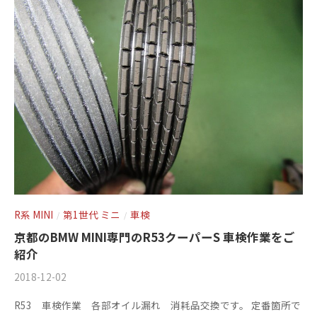
+
を
c
f
中
心
t
a
に
o
c
車
r
t
検
y
o
・
(
整
r
備
エ
y
・
ム
(
販
ズ
エ
売
フ
・
R系 MINI
第1世代 ミニ
車検
/
/
ム
板
ァ
京都のBMW MINI専門のR53クーパーS 車検作業をご
ズ
金
紹介
ク
フ
・
2018-12-02
b
/
ト
ァ
ド
y
0
リ
レ
ク
R53 車検作業 各部オイル漏れ 消耗品交換です。 定番箇所で
m
件