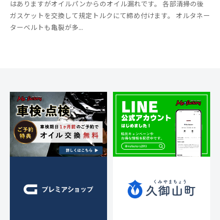
ス
はありますがオイルパンからのオイル漏れです。 各部清掃の後
ー
ト
s
の
ア
ガスケットを交換して規定トルクにて締め付けます。 オルタネー
f
コ
)
リ
ッ
ターベルトも亀裂が多...
a
メ
ー
プ
c
ン
・
)
t
ト
チ
o
ュ
r
ー
y
ニ
2
ン
0
グ
1
3
を
す
る
お
店
で
す