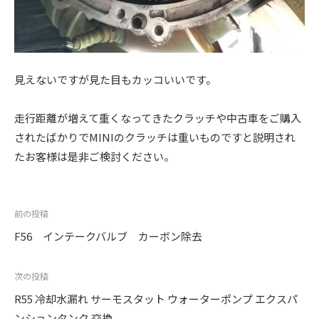
見えないですが見た目もカッコいいです。
走行距離が増えて重くなってきたクラッチや中古車をご購入
されたばかりでMINIのクラッチは重いものですと説明され
たお客様は是非ご検討ください。
投
前の投稿
稿
F56 インテークバルブ カーボン除去
ナ
ビ
次の投稿
ゲ
R55 冷却水漏れ サーモスタット ウォーターポンプ エクスパ
ンションタンク 交換