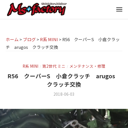
京
ー
コ
都
メ
ン
ニ
ュ
テ
の
京
京
ー
ン
M
都
都
ツ
で
I
の
ホーム
>
ブログ
>
R系 MINI
>
R56 クーパーS 小倉クラッ
へ
B
N
チ arugos クラッチ交換
M
ス
M
I
I
W
キ
専
・
N
ッ
R系 MINI
第2世代 ミニ
メンテナンス・修理
/
/
M
門
プ
I
R56 クーパーS 小倉クラッチ arugos
I
店
専
クラッチ交換
N
M
門
I
2018-06-03
b
/
s
店
(
y
0
ミ
m
件
+
M
ニ
s
の
f
s
f
コ
)
a