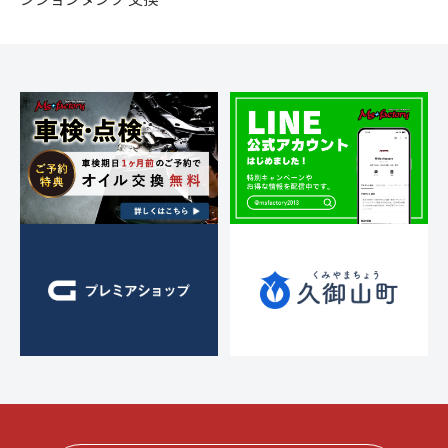
ー
シ
ョ
ン