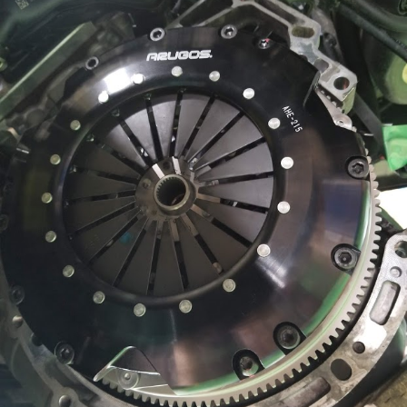
+
a
メ
を
c
c
ン
f
中
t
ト
心
t
a
o
に
o
c
r
車
r
t
y
検
2
y
o
・
0
(
整
r
1
備
エ
y
3
・
ム
(
販
ズ
エ
売
フ
・
ム
板
ァ
ズ
金
ク
フ
・
ト
ァ
ド
リ
レ
ク