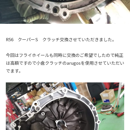
ス
ー
ト
ア
)
リ
ッ
ー
プ
・
)
チ
R56 クーパーS クラッチ交換させていただきました。
ュ
ー
今回はフライホイールも同時に交換のご希望でしたので純正
ニ
は高額ですので小倉クラッチのarugosを使用させていただい
ン
でます。
グ
を
す
る
お
店
で
す