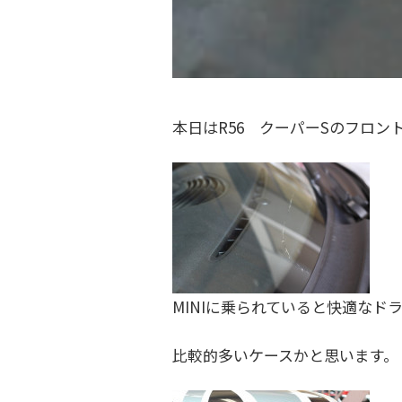
ク
フ
金
ト
・
ァ
ド
リ
ク
レ
ー
ト
本日はR56 クーパーSのフロ
ス
)
リ
ア
ー
ッ
プ
)
・
チ
ュ
MINIに乗られていると快適な
ー
ニ
比較的多いケースかと思います。
ン
グ