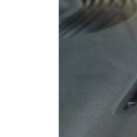
f
ニ
s
)
a
+
を
c
f
中
t
a
心
o
c
に
車
r
t
検
y
o
・
(
r
整
エ
y
備
ム
(
・
販
ズ
エ
売
フ
ム
・
ァ
ズ
板