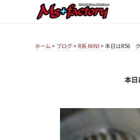
京
コ
都
ン
テ
の
京
京
ン
M
都
都
ツ
で
I
ホーム
>
ブログ
>
R系 MINI
>
本日はR56 
の
へ
B
N
M
ス
M
I
I
キ
W
専
本日
N
ッ
・
プ
門
M
I
I
店
専
N
M
門
I
s
店
(
+
M
ミ