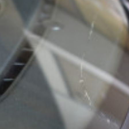
c
ン
t
ト
o
r
y
2
0
1
3