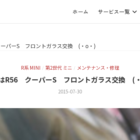
ホーム
サービス一覧
クーパーS フロントガラス交換 (・o・)
R系 MINI
第2世代 ミニ
メンテナンス・修理
/
/
はR56 クーパーS フロントガラス交換 (・
2015-07-30
b
/
y
0
m
件
s
の
f
コ
a
メ