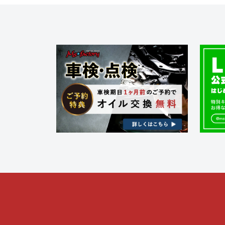
ゲ
ー
シ
ョ
ン