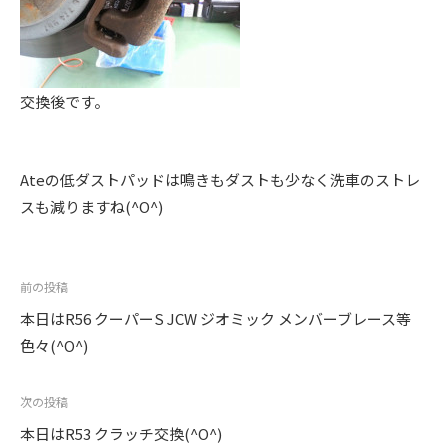
。
交換後です。
Ateの低ダストパッドは鳴きもダストも少なく洗車のストレ
スも減りますね(^O^)
投
前の投稿
稿
本日はR56 クーパーS JCW ジオミック メンバーブレース等
ナ
色々(^O^)
ビ
ゲ
次の投稿
ー
本日はR53 クラッチ交換(^O^)