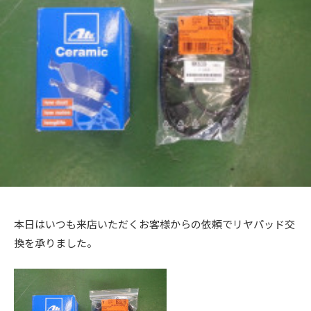
+
a
メ
を
c
c
ン
f
中
t
ト
心
t
a
o
に
o
c
r
車
r
t
y
検
2
y
o
・
0
(
整
r
1
備
エ
y
3
・
ム
(
販
ズ
エ
売
フ
・
ム
本日はいつも来店いただくお客様からの依頼でリヤパッド交
板
ァ
ズ
換を承りました。
金
ク
フ
・
ト
ァ
ド
リ
レ
ク