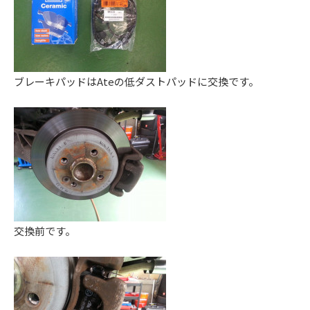
ス
ー
ト
ア
)
リ
ッ
ー
プ
・
)
ブレーキパッドはAteの低ダストパッドに交換です。
チ
ュ
ー
ニ
ン
グ
を
す
る
交換前です。
お
店
で
す