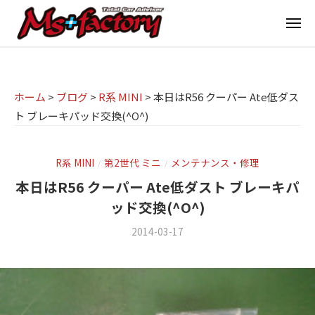
京
ー
コ
都
メ
ン
ニ
ュ
テ
の
京
京
ー
ン
M
都
都
ツ
で
I
の
ホーム
>
ブログ
>
R系 MINI
>
本日はR56 クーパー Ate低ダス
へ
B
N
ト ブレーキパッド交換(^O^)
M
ス
M
I
I
W
キ
専
・
N
ッ
R系 MINI
第2世代 ミニ
メンテナンス・修理
/
/
M
門
プ
I
本日はR56 クーパー Ate低ダスト ブレーキパ
I
店
専
ッド交換(^O^)
N
M
門
I
2014-03-17
b
/
s
店
(
y
0
ミ
m
件
+
M
ニ
s
の
f
s
f
コ
)
a