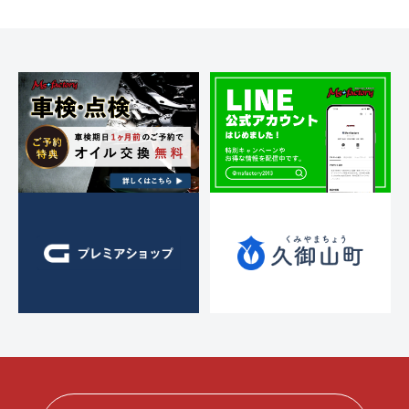
シ
ョ
ン