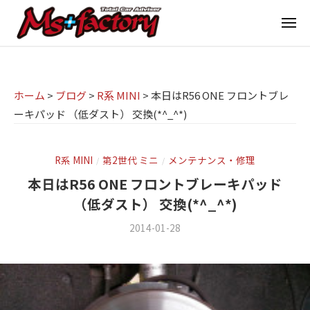
京
ー
コ
都
メ
ン
ニ
ュ
テ
の
京
京
ー
ン
M
都
都
ツ
で
I
の
ホーム
>
ブログ
>
R系 MINI
>
本日はR56 ONE フロントブレ
へ
B
N
ーキパッド （低ダスト） 交換(*^_^*)
M
ス
M
I
I
W
キ
専
・
N
ッ
R系 MINI
第2世代 ミニ
メンテナンス・修理
/
/
M
門
プ
I
本日はR56 ONE フロントブレーキパッド
I
店
専
（低ダスト） 交換(*^_^*)
N
M
門
I
2014-01-28
b
/
s
店
(
y
1
ミ
m
件
+
M
ニ
s
の
f
s
f
コ
)
a