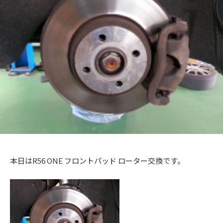
+
a
メ
を
c
c
ン
f
中
t
ト
心
t
a
o
に
o
c
r
車
r
t
y
検
2
y
o
・
0
(
整
r
1
備
エ
y
3
・
ム
(
販
ズ
エ
売
フ
・
ム
本日はR56 ONE フロントパッド ローター交換です。
板
ァ
ズ
金
ク
フ
・
ト
ァ
ド
リ
レ
ク