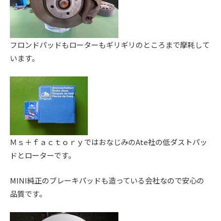
ス
ー
ト
ア
)
リ
ッ
ー
プ
フロンドパッドもローターもギリギリのところまで摩耗して
・
)
います。
チ
ュ
ー
ニ
ン
グ
を
Ｍｓ＋ｆａｃｔｏｒｙではおなじみのAte社の低ダストパッ
す
ドとローターです。
る
お
MINI純正のブレーキパッドも造っている会社なので安心の
店
品質です。
で
す