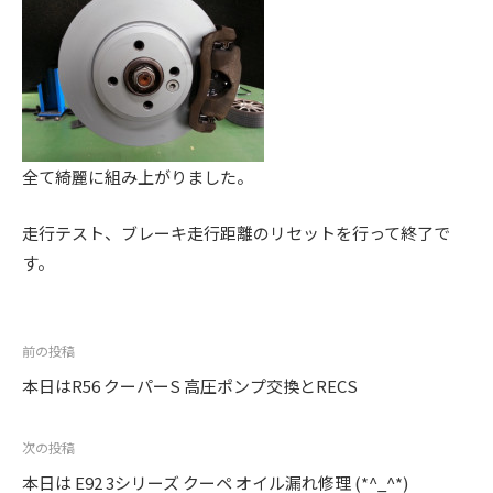
。
全て綺麗に組み上がりました。
走行テスト、ブレーキ走行距離のリセットを行って終了で
す。
投
前の投稿
稿
本日はR56 クーパーS 高圧ポンプ交換とRECS
ナ
ビ
次の投稿
ゲ
本日は E92 3シリーズ クーペ オイル漏れ修理 (*^_^*)