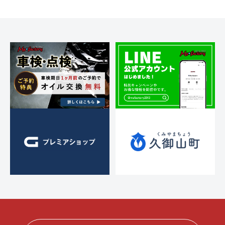
ー
シ
ョ
ン