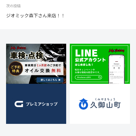
ビ
次の投稿
ゲ
ジオミック森下さん来店！！
ー
シ
ョ
ン