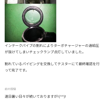
。
インテークパイプの割れによりターボチャージャーの過給圧
が抜けてしまいチェックランプ点灯していました。
割れているパイピングを交換してテスターにて最終確認を行
って完了です。
投
前の投稿
稿
連日暑い日々が続いておりますが!(^^)!
ナ