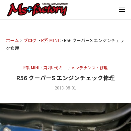
京
ー
コ
都
メ
ン
ニ
ュ
テ
の
京
京
ー
ン
M
都
都
ツ
で
I
の
ホーム
>
ブログ
>
R系 MINI
>
R56 クーパーS エンジンチェッ
へ
B
N
ク修理
M
ス
M
I
I
W
キ
専
・
N
ッ
R系 MINI
第2世代 ミニ
メンテナンス・修理
/
/
M
門
プ
I
R56 クーパーS エンジンチェック修理
I
店
専
2013-08-01
b
/
N
M
門
y
0
I
s
m
件
店
(
s
の
ミ
+
M
f
コ
ニ
f
s
a
メ
)
a
c
ン