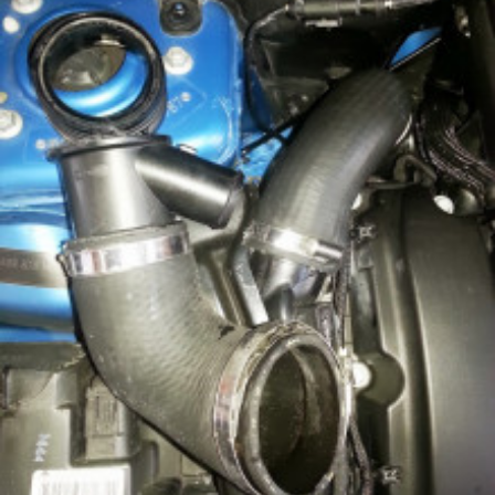
+
を
t
ト
c
f
中
o
心
t
a
r
に
o
c
y
車
r
2
t
検
0
y
o
・
1
(
整
r
3
備
エ
y
・
ム
(
販
ズ
エ
売
フ
・
ム
板
ァ
ズ
金
ク
フ
・
ト
ァ
ド
リ
レ
ク