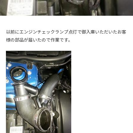
ス
ー
ト
ア
)
リ
ッ
ー
プ
・
以前にエンジンチェックランプ点灯で御入庫いただいたお客
)
チ
様の部品が届いたので作業です。
ュ
ー
ニ
ン
グ
を
す
る
お
店
で
す