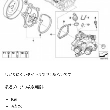
+
a
メ
を
c
c
ン
f
中
t
ト
心
t
a
o
に
o
c
r
車
r
t
y
検
2
y
o
・
0
(
整
r
1
備
エ
y
3
・
ム
(
販
ズ
エ
売
わかりにくいタイトルで申し訳ないです。
フ
・
ム
板
ァ
ズ
最近ブログの検索用語に
金
ク
フ
・
ト
ァ
ド
R56
リ
レ
ク
冷却水