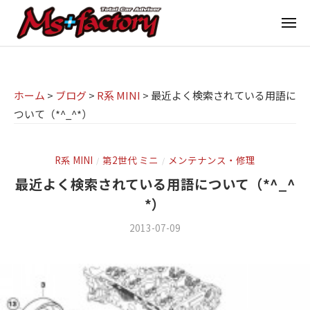
京
ー
コ
都
メ
ン
ニ
ュ
テ
の
京
京
ー
ン
M
都
都
ツ
で
I
の
ホーム
>
ブログ
>
R系 MINI
>
最近よく検索されている用語に
へ
B
N
ついて（*^_^*）
M
ス
M
I
I
W
キ
専
・
N
ッ
R系 MINI
第2世代 ミニ
メンテナンス・修理
/
/
M
門
プ
I
最近よく検索されている用語について（*^_^
I
店
専
*）
N
M
門
I
2013-07-09
b
/
s
店
(
y
0
ミ
m
件
+
M
ニ
s
の
f
s
f
コ
)
a