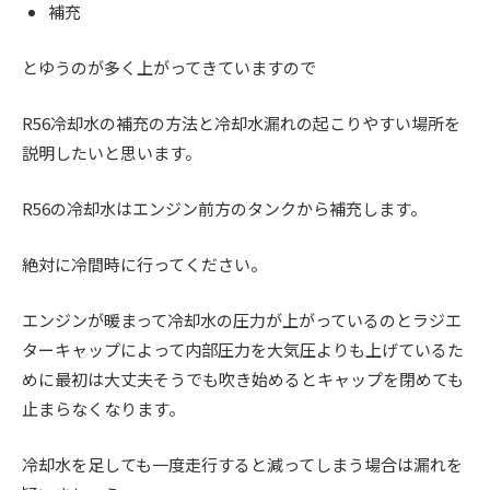
ス
ー
補充
ト
ア
)
リ
ッ
とゆうのが多く上がってきていますので
ー
プ
・
)
R56冷却水の補充の方法と冷却水漏れの起こりやすい場所を
チ
説明したいと思います。
ュ
ー
R56の冷却水はエンジン前方のタンクから補充します。
ニ
ン
絶対に冷間時に行ってください。
グ
を
エンジンが暖まって冷却水の圧力が上がっているのとラジエ
す
ターキャップによって内部圧力を大気圧よりも上げているた
る
めに最初は大丈夫そうでも吹き始めるとキャップを閉めても
お
止まらなくなります。
店
で
冷却水を足しても一度走行すると減ってしまう場合は漏れを
す