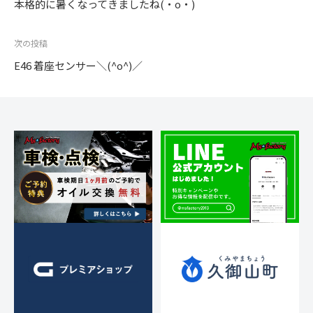
稿
本格的に暑くなってきましたね(・o・)
ナ
ビ
次の投稿
ゲ
E46 着座センサー＼(^o^)／
ー
シ
ョ
ン