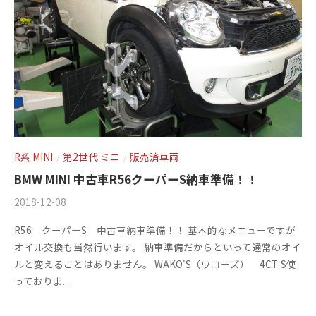
+
を
c
f
中
心
t
a
に
o
c
車
r
t
検
y
o
・
(
整
r
備
エ
y
R系 MINI
第2世代 ミニ
販売済車両
/
/
・
ム
(
BMW MINI 中古車R56クーパーS納車準備！！
販
ズ
エ
売
2018-12-08
b
/
フ
・
ム
y
0
R56 クーパーS 中古車納車準備！！ 基本的なメニューですが
板
ァ
m
件
ズ
オイル交換も当然行います。 納車準備だからといって通常のオイ
金
s
の
ク
フ
ルと変えることはありません。 WAKO'S（ワコーズ） 4CT-S使
・
f
コ
ト
っておりま...
ァ
ド
a
メ
リ
レ
ク
c
ン