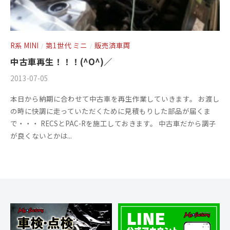
R系 MINI
第1世代 ミニ
販売済車両
/
/
中古車再生！！！(^O^)／
2013-07-05
b
/
y
0
本日から納期に合わせて中古車を再生作業していきます。 お渡し
m
件
の時に快調に走っていただくために見積もりした部品が届くま
s
の
で・・・ RECSとPAC-Rを施工しておきます。 中古車だから調子
f
コ
が良くないとかは...
a
メ
c
ン
t
ト
o
r
y
2
0