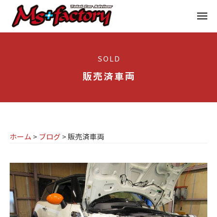
京
ー
コ
都
メ
ン
ニ
ュ
テ
の
京
京
ー
ン
M
都
都
SOLD
ツ
で
I
の
へ
B
販売済車両
N
M
ス
M
I
I
W
キ
専
・
N
ッ
M
門
プ
I
I
ホーム
>
ブログ
>
販売済車両
店
専
N
M
門
I
s
店
(
ミ
+
M
ニ
f
s
)
a