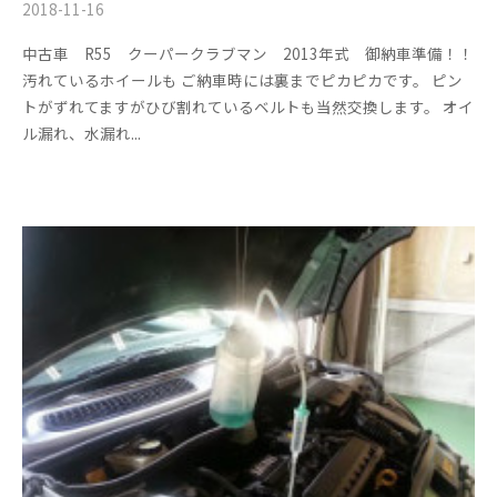
。
2018-11-16
b
/
y
0
中古車 R55 クーパークラブマン 2013年式 御納車準備！！
m
件
汚れているホイールも ご納車時には裏までピカピカです。 ピン
s
の
トがずれてますがひび割れているベルトも当然交換します。 オイ
f
コ
ル漏れ、水漏れ...
a
メ
c
ン
t
ト
o
r
y
2
0
1
3