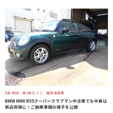
ス
t
ト
ー
ト
ア
o
)
リ
r
ッ
ー
y
プ
2
・
)
0
チ
1
ュ
3
ー
ニ
ン
グ
を
す
る
お
R系 MINI
第2世代 ミニ
販売済車両
/
/
店
BMW MINI R55クーパークラブマン中古車でも中身は
で
新品同様に！ご納車準備の様子を公開
す