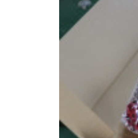
f
ニ
s
)
a
+
を
c
f
中
t
a
心
o
c
に
車
r
t
検
y
o
・
(
r
整
エ
y
備
ム
(
・
販
ズ
エ
売
フ
ム
・
ァ
ズ
板