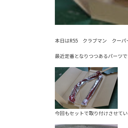
ク
フ
金
ト
・
ァ
ド
リ
ク
レ
ー
ト
本日はR55 クラブマン クー
ス
)
リ
ア
最近定番となりつつあるパーツで
ー
ッ
プ
)
・
チ
ュ
ー
ニ
今回もセットで取り付けさせてい
ン
グ