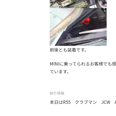
前後とも装着です。
MINIに乗ってられるお客様で
ています。
投
前の投稿
稿
本日はR55 クラブマン JCW AT
ナ