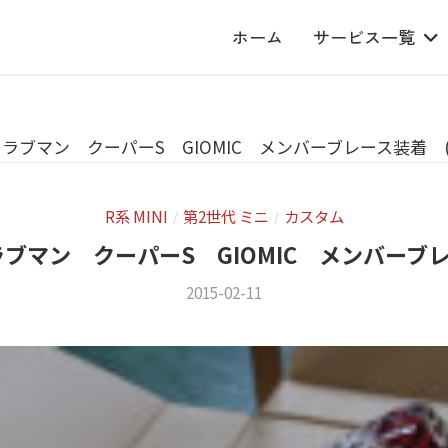
ホーム
サービス一覧
クラブマン クーパーS GIOMIC メンバーブレース装着 (^
R系 MINI
第2世代 ミニ
カスタム
/
/
ブマン クーパーS GIOMIC メンバーブレ
2015-02-11
b
/
y
0
m
件
s
の
f
コ
a
メ