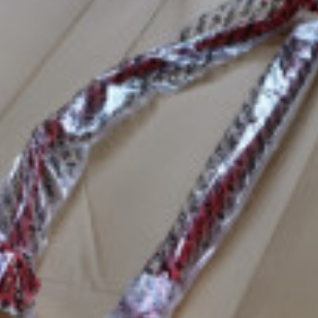
c
ン
t
ト
o
r
y
2
0
1
3