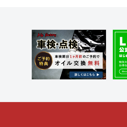
ビ
ゲ
ー
シ
ョ
ン