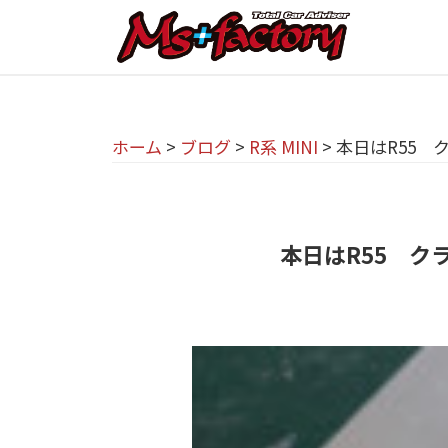
京
コ
都
ン
テ
の
京
京
ン
M
都
都
ツ
で
I
ホーム
>
ブログ
>
R系 MINI
>
本日はR55 
の
へ
B
N
M
ス
M
I
I
キ
W
専
本日はR55 クラ
N
ッ
・
プ
門
M
I
I
店
専
N
M
門
I
s
店
(
+
M
ミ