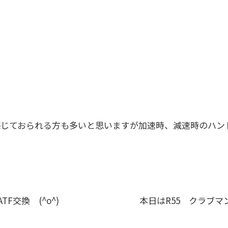
も感じておられる方も多いと思いますが加速時、減速時のハ
F交換 (^o^)
本日はR55 クラブ