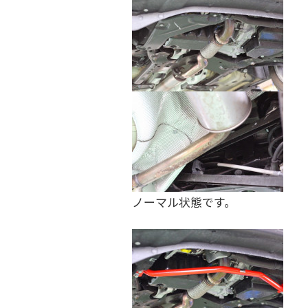
を
す
る
お
店
で
す
。
ノーマル状態です。