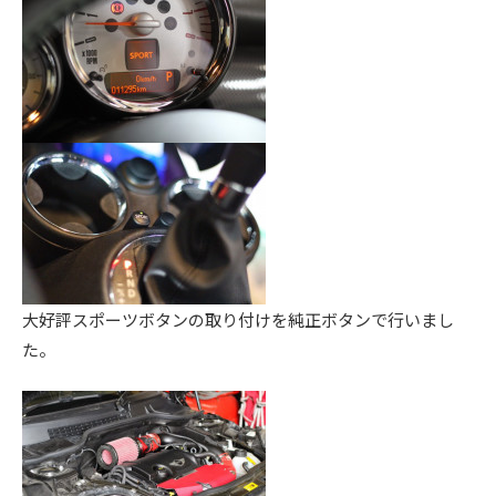
ス
ー
ト
ア
)
リ
ッ
ー
プ
・
)
チ
ュ
ー
ニ
ン
グ
を
大好評スポーツボタンの取り付けを純正ボタンで行いまし
す
た。
る
お
店
で
す