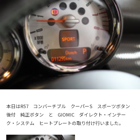
+
を
s
の
c
f
中
f
コ
心
t
a
メ
a
に
c
ン
o
c
車
t
ト
r
t
検
o
y
o
・
r
y
(
整
r
2
備
エ
y
0
・
ム
(
1
販
ズ
3
エ
売
フ
・
ム
板
ァ
ズ
本日はR57 コンバーチブル クーパーS スポーツボタン
金
ク
後付 純正ボタン と GIOMIC ダイレクト・インテー
フ
・
ク・システム ヒートプレートの取り付け行いました。
ト
ァ
ド
リ
レ
ク