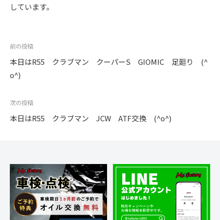
しています。
投
前の投稿
稿
本日はR55 クラブマン クーパーS GIOMIC 足廻り (^
ナ
o^)
ビ
ゲ
次の投稿
ー
本日はR55 クラブマン JCW ATF交換 (^o^)
シ
ョ
ン