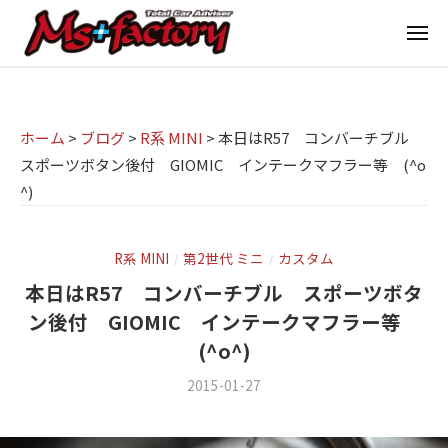
京
ー
コ
都
メ
ン
ニ
ュ
テ
の
京
京
ー
ン
M
都
都
ツ
で
I
の
ホーム
>
ブログ
>
R系 MINI
>
本日はR57 コンバーチブル
へ
B
N
スポーツボタン後付 GIOMIC インテークマフラー等 (^o
M
ス
M
^)
I
I
W
キ
専
・
N
ッ
M
門
プ
I
R系 MINI
第2世代 ミニ
カスタム
/
/
I
店
本日はR57 コンバーチブル スポーツボタ
専
N
M
ン後付 GIOMIC インテークマフラー等
門
I
(^o^)
s
店
(
ミ
+
M
2015-01-27
b
/
ニ
f
y
1
s
)
m
件
a