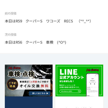
投
前の投稿
稿
本日はR59 クーパーS ワコーズ RECS （*^_^*）
ナ
ビ
次の投稿
ゲ
本日はR56 クーパーS 車検 (^O^)
ー
シ
ョ
ン