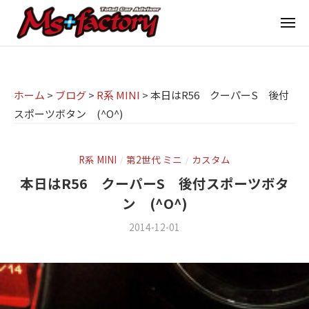
京
ー
コ
都
メ
ン
ニ
ュ
テ
の
京
京
ー
ン
M
都
都
ツ
で
I
の
ホーム
>
ブログ
>
R系 MINI
>
本日はR56 クーパーS 後付
へ
B
N
スポーツボタン (^O^)
M
ス
M
I
I
W
キ
専
・
N
ッ
R系 MINI
第2世代 ミニ
カスタム
/
/
M
門
プ
I
本日はR56 クーパーS 後付スポーツボタ
I
店
専
ン (^O^)
N
M
門
I
2014-12-01
b
/
s
店
(
y
0
ミ
m
件
+
M
ニ
s
の
f
s
f
コ
)
a