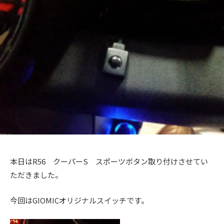
+
a
メ
を
c
c
ン
f
中
t
ト
心
t
a
o
に
o
c
r
車
r
t
y
検
2
y
o
・
0
(
整
r
1
備
エ
y
3
・
ム
(
販
ズ
エ
売
フ
・
ム
本日はR56 クーパーS スポーツボタン取り付けさせてい
板
ァ
ズ
ただきました。
金
ク
フ
・
ト
ァ
今回はGIOMICオリジナルスイッチです。
ド
リ
レ
ク