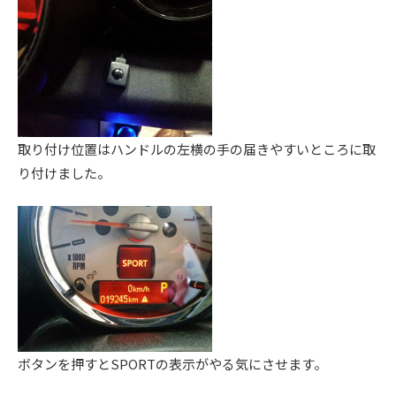
ス
ー
ト
ア
)
リ
ッ
ー
プ
・
)
チ
ュ
取り付け位置はハンドルの左横の手の届きやすいところに取
ー
り付けました。
ニ
ン
グ
を
す
る
お
店
で
ボタンを押すとSPORTの表示がやる気にさせます。
す