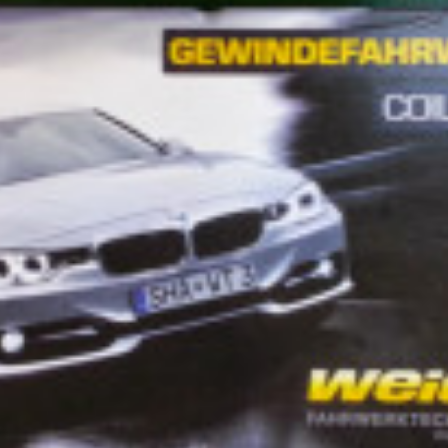
c
ン
t
ト
o
r
y
2
0
1
3