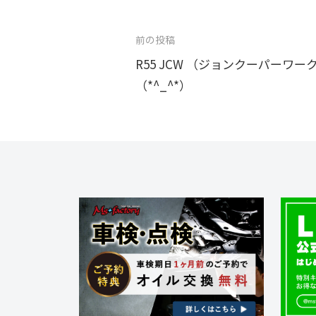
投
前の投稿
稿
R55 JCW （ジョンクーパーワー
（*^_^*）
ナ
ビ
ゲ
ー
シ
ョ
ン