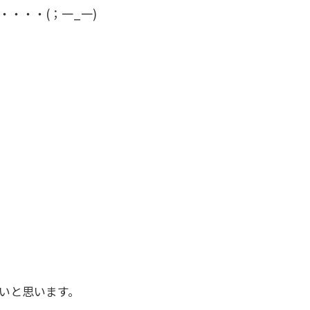
・・・(；一_一)
いと思います。