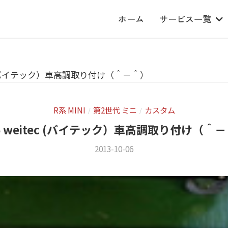
ホーム
サービス一覧
ec (バイテック）車高調取り付け（＾－＾）
R系 MINI
第2世代 ミニ
カスタム
/
/
6 weitec (バイテック）車高調取り付け（＾
2013-10-06
b
/
y
0
m
件
s
の
f
コ
a
メ