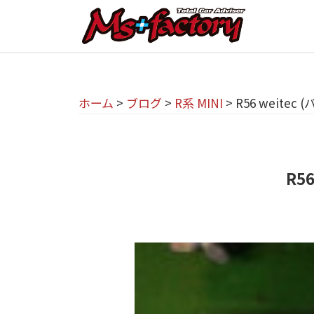
京
コ
都
ン
テ
の
京
京
ン
M
都
都
ツ
で
I
ホーム
>
ブログ
>
R系 MINI
>
R56 weit
の
へ
B
N
M
ス
M
I
I
キ
W
専
R5
N
ッ
・
プ
門
M
I
I
店
専
N
M
門
I
s
店
(
+
M
ミ