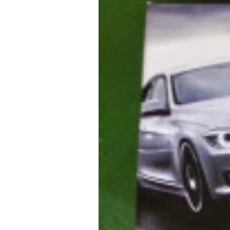
f
ニ
s
)
a
+
を
c
f
中
t
a
心
o
c
に
車
r
t
検
y
o
・
(
r
整
エ
y
備
ム
(
・
販
ズ
エ
売
フ
ム
・
ァ
ズ
板