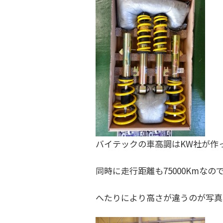
を
す
る
お
店
で
す
。
バイテックの車高調はKW社が作
同時に走行距離も75000Kmな
へたりにより高さが違うのが写真