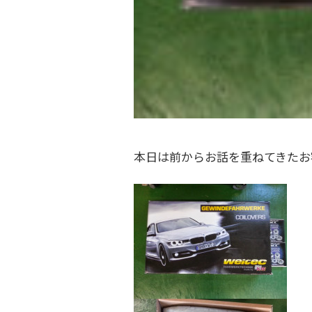
ク
フ
金
ト
・
ァ
ド
リ
ク
レ
ー
ト
ス
)
リ
ア
ー
ッ
本日は前からお話を重ねてきたお
プ
)
・
チ
ュ
ー
ニ
ン
グ