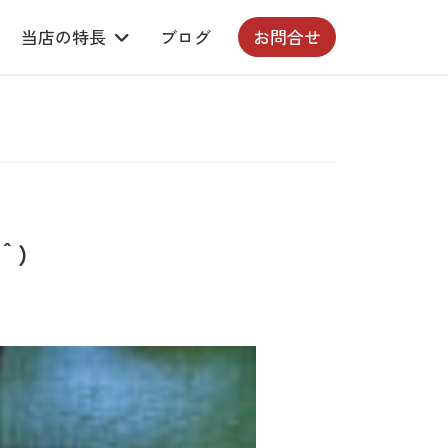
当店の特長
ブログ
お問合せ
－＾）