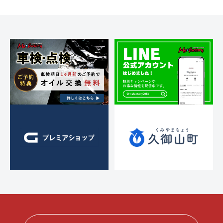
ス
ー
シ
ト
ア
)
ョ
リ
ッ
ン
ー
プ
・
)
チ
ュ
ー
ニ
ン
グ
を
す
る
お
店
で
す