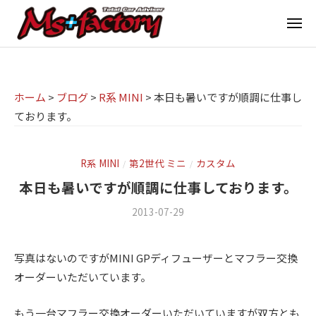
京
ー
コ
都
メ
ン
ニ
ュ
テ
の
京
京
ー
ン
M
都
都
ツ
で
I
の
ホーム
>
ブログ
>
R系 MINI
>
本日も暑いですが順調に仕事し
へ
B
N
ております。
M
ス
M
I
I
W
キ
専
・
N
ッ
R系 MINI
第2世代 ミニ
カスタム
/
/
M
門
プ
I
本日も暑いですが順調に仕事しております。
I
店
専
2013-07-29
b
/
N
M
門
y
0
I
s
m
件
店
(
写真はないのですがMINI GPディフューザーとマフラー交換
s
の
ミ
+
M
オーダーいただいています。
f
コ
ニ
f
s
a
メ
)
a
もう一台マフラー交換オーダーいただいていますが双方とも
c
ン