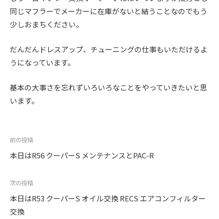
+
を
t
ト
同じマフラーでメーカーに在庫がないと結うことなのでもう
c
f
中
o
少しおまちください。
心
t
a
r
に
o
c
y
だんだんドレスアップ、チューニングの仕事もいただけるよ
車
r
2
t
うになっています。
検
0
y
o
・
1
(
整
基本の大事さを忘れずいろいろなことをやっていきたいと思
r
3
備
います。
エ
y
・
ム
(
販
ズ
エ
売
投
前の投稿
フ
・
ム
稿
本日はR56 クーパーS メンテナンスとPAC-R
板
ァ
ズ
ナ
金
ク
フ
ビ
次の投稿
・
ト
ァ
ゲ
ド
本日はR53 クーパーS オイル交換 RECS エアコンフィルター
リ
レ
ク
ー
交換