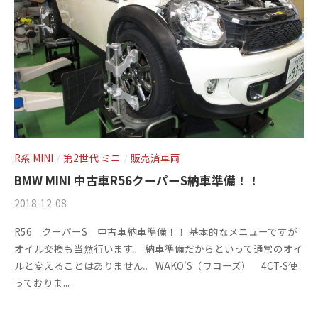
+
を
c
f
中
心
t
a
に
o
c
車
r
t
検
y
o
・
(
整
r
備
エ
y
R系 MINI
第2世代 ミニ
販売済車両
/
/
・
ム
(
BMW MINI 中古車R56クーパーS納車準備！！
販
ズ
エ
売
2018-12-08
b
/
フ
・
ム
y
0
R56 クーパーS 中古車納車準備！！ 基本的なメニューですが
板
ァ
m
件
ズ
オイル交換も当然行います。 納車準備だからといって通常のオイ
金
s
の
ク
フ
ルと変えることはありません。 WAKO'S（ワコーズ） 4CT-S使
・
f
コ
ト
っておりま...
ァ
ド
a
メ
リ
レ
ク
c
ン