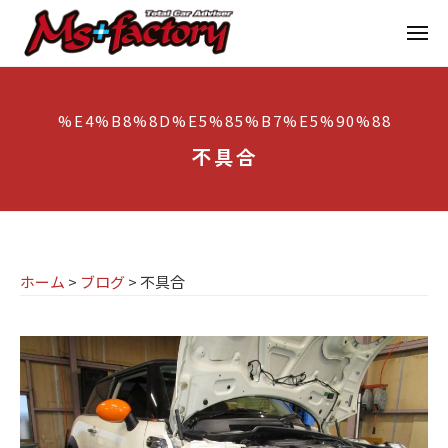
京
ー
コ
都
メ
ン
ニ
ュ
テ
の
京
京
ー
ン
M
都
都
%E4%B8%8D%E5%85%B7%E5%90%88
ツ
で
I
の
へ
B
不具合
N
M
ス
M
I
I
W
キ
専
・
N
ッ
M
門
プ
I
I
ホーム
>
ブログ
>
不具合
店
専
N
M
門
I
s
店
(
ミ
+
M
ニ
f
s
)
a