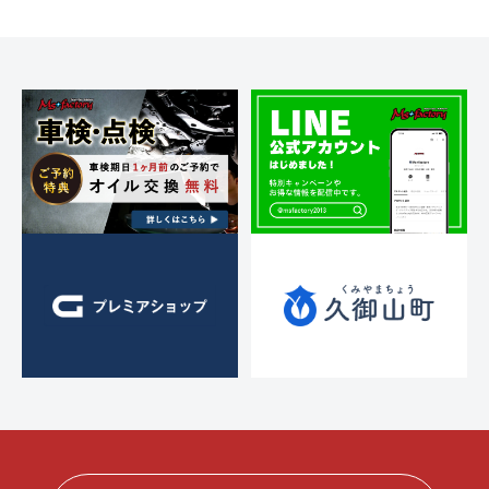
ス
t
ト
ー
ト
ア
o
)
リ
r
ッ
ー
y
プ
2
・
)
0
チ
1
ュ
3
ー
ニ
ン
グ
を
す
る
お
店
で
す