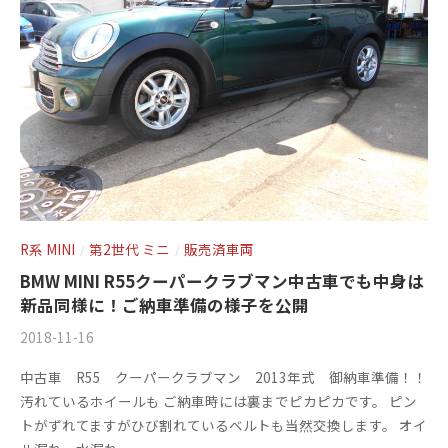
+
を
c
f
中
心
t
a
に
o
c
車
r
t
検
y
o
・
(
整
r
備
エ
y
・
ム
(
R系 MINI
第2世代 ミニ
販売済車両
/
/
販
ズ
エ
売
BMW MINI R55クーパークラブマン中古車でも中身は
フ
・
新品同様に！ご納車準備の様子を公開
ム
板
ァ
ズ
2018-11-16
b
/
金
y
0
ク
フ
中古車 R55 クーパークラブマン 2013年式 御納車準備！！
・
m
件
ト
ァ
汚れているホイールも ご納車時には裏までピカピカです。 ピン
ド
s
の
トがずれてますがひび割れているベルトも当然交換します。 オイ
リ
レ
ク
f
コ