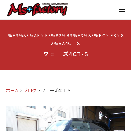
京
ー
コ
都
メ
ン
ニ
ュ
テ
の
京
京
ー
ン
M
都
都
%E3%83%AF%E3%82%B3%E3%83%BC%E3%8
ツ
で
I
の
2%BA4CT-S
へ
B
N
M
ス
M
ワコーズ4CT-S
I
I
W
キ
専
・
N
ッ
M
門
プ
I
I
店
専
N
ホーム
>
ブログ
>
ワコーズ4CT-S
M
門
I
s
店
(
ミ
+
M
ニ
f
s
)
a