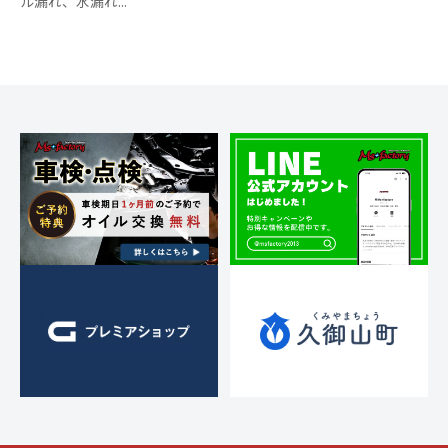
ル漏れ、水漏れ...
ス
ー
a
メ
ト
ア
c
ン
)
リ
ッ
t
ト
ー
プ
o
・
r
)
y
チ
2
ュ
0
ー
1
ニ
3
ン
グ
を
す
る
お
店
で
す