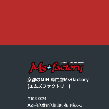
を
す
る
お
店
で
す
。
京都のMINI専門店Ms+factory
(エムズファクトリー)
〒613-0024
京都府久世郡久御山町森川端88-1