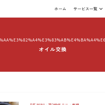
ホーム
サービス一覧
%AA%E3%82%A4%E3%83%AB%E4%BA%A4%E
オイル交換
R系 MINI
第2世代 ミニ
車検
/
/