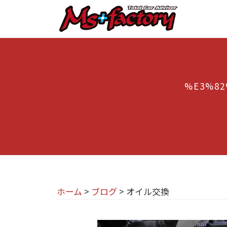
京
コ
都
ン
テ
の
京
京
ン
M
都
都
ツ
で
I
の
へ
B
%E3%82
N
M
ス
M
I
I
キ
W
専
N
ッ
・
プ
門
M
I
I
店
専
N
M
門
I
ホーム
>
ブログ
>
オイル交換
s
店
(
+
M
ミ