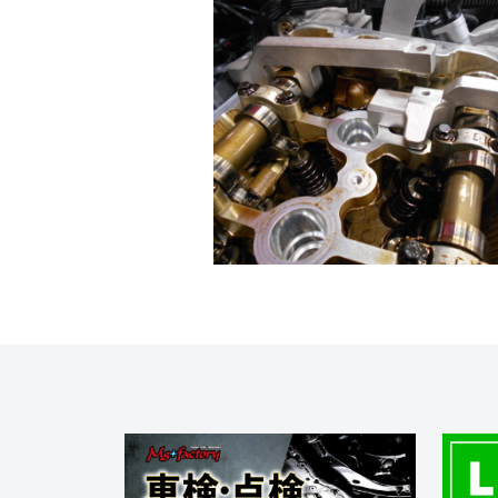
f
ニ
s
)
a
+
を
c
f
中
t
a
心
o
c
に
車
r
t
検
y
o
・
(
r
整
エ
y
備
ム
(
・
販
ズ
エ
売
フ
ム
・
ァ
ズ
板