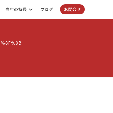
当店の特長
ブログ
お問合せ
6%8F%9B