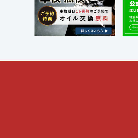
ク
フ
金
ト
・
ァ
ド
リ
ク
レ
ー
ト
ス
)
リ
ア
ー
ッ
プ
)
・
チ
ュ
ー
ニ
ン
グ