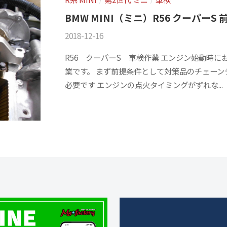
BMW MINI（ミニ）R56 クーパーS 
2018-12-16
b
/
y
0
R56 クーパーS 車検作業 エンジン始動時
m
件
業です。 まず前提条件として対策品のチェー
s
の
必要です エンジンの点火タイミングがずれな...
f
コ
a
メ
c
ン
t
ト
o
r
y
2
0
1