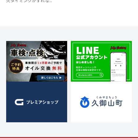
火タイミングがずれな...
ス
ー
a
メ
ト
ア
c
ン
)
リ
ッ
t
ト
ー
プ
o
・
r
)
y
チ
2
ュ
0
ー
1
ニ
3
ン
グ
を
す
る
お
店
で
す