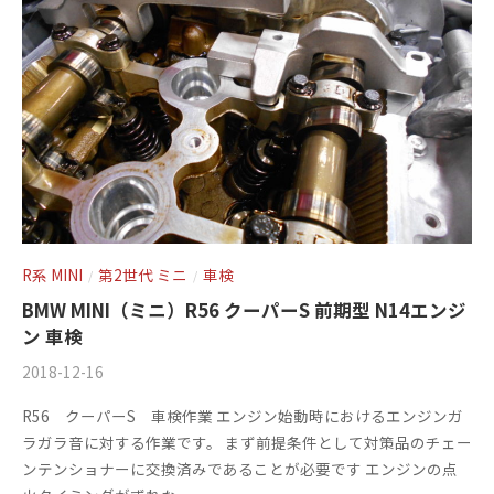
+
を
c
f
中
心
t
a
に
o
c
車
r
t
検
y
o
・
(
整
r
備
エ
y
・
ム
(
R系 MINI
第2世代 ミニ
車検
/
/
販
ズ
エ
売
BMW MINI（ミニ）R56 クーパーS 前期型 N14エンジ
フ
・
ン 車検
ム
板
ァ
ズ
2018-12-16
b
/
金
y
0
ク
フ
R56 クーパーS 車検作業 エンジン始動時におけるエンジンガ
・
m
件
ト
ァ
ラガラ音に対する作業です。 まず前提条件として対策品のチェー
ド
s
の
ンテンショナーに交換済みであることが必要です エンジンの点
リ
レ
ク
f
コ