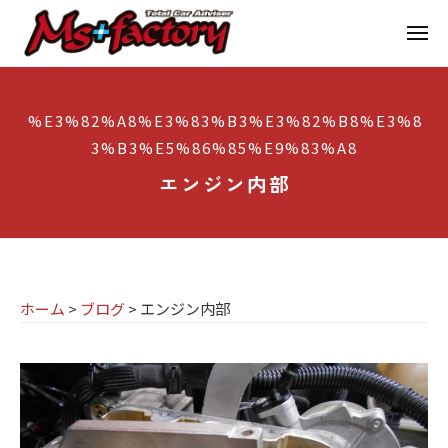
京
ー
コ
都
メ
ン
ニ
ュ
テ
の
京
京
ー
ン
M
都
都
%E3%82%A8%E3%83%B3%E3%82%B8%E3%8
ツ
で
I
の
3%B3%E5%86%85%E9%83%A8
へ
B
N
M
ス
M
エンジン内部
I
I
W
キ
専
・
N
ッ
M
門
プ
I
I
店
専
N
ホーム
>
ブログ
>
エンジン内部
M
門
I
s
店
(
ミ
+
M
ニ
f
s
)
a