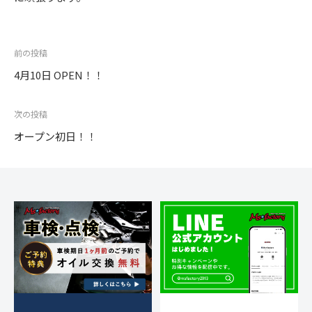
+
を
o
c
f
中
r
心
t
a
y
投
前の投稿
に
o
c
2
車
稿
4月10日 OPEN！！
0
r
t
検
ナ
1
y
o
・
3
ビ
次の投稿
(
整
r
ゲ
オープン初日！！
備
エ
y
ー
・
ム
(
シ
販
ズ
エ
売
ョ
フ
・
ム
ン
板
ァ
ズ
金
ク
フ
・
ト
ァ
ド
リ
レ
ク