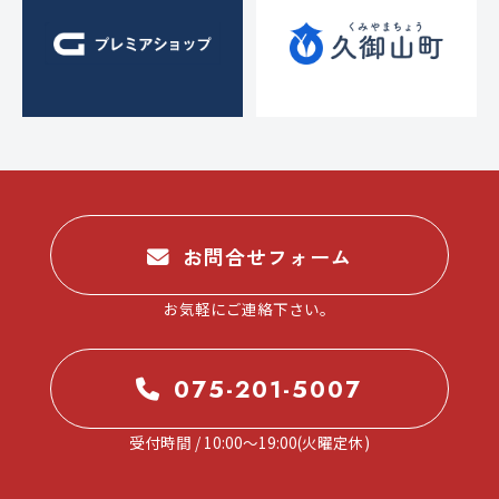
ス
ー
ト
ア
)
リ
ッ
ー
プ
・
)
チ
ュ
ー
ニ
お問合せフォーム
ン
グ
お気軽にご連絡下さい。
を
す
る
075-201-5007
お
店
受付時間 / 10:00～19:00(火曜定休)
で
す