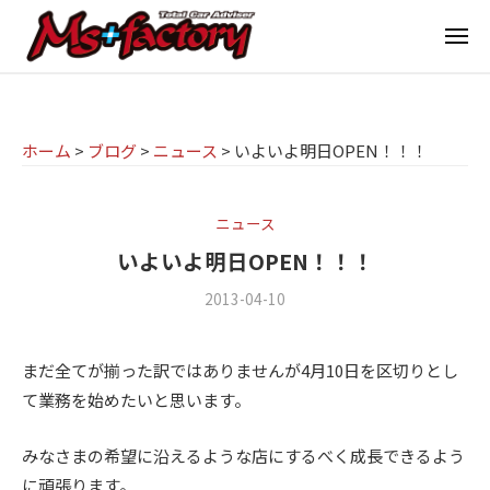
京
ー
コ
都
メ
ン
ニ
ュ
テ
の
京
京
ー
ン
M
都
都
ツ
で
I
の
ホーム
>
ブログ
>
ニュース
>
いよいよ明日OPEN！！！
へ
B
N
M
ス
M
I
I
W
キ
ニュース
専
・
N
ッ
いよいよ明日OPEN！！！
M
門
プ
I
2013-04-10
b
/
I
店
専
y
3
N
M
門
m
件
I
まだ全てが揃った訳ではありませんが4月10日を区切りとし
s
の
s
店
(
て業務を始めたいと思います。
f
コ
ミ
+
M
a
メ
ニ
f
s
みなさまの希望に沿えるような店にするべく成長できるよう
c
ン
)
a
t
ト
に頑張ります。