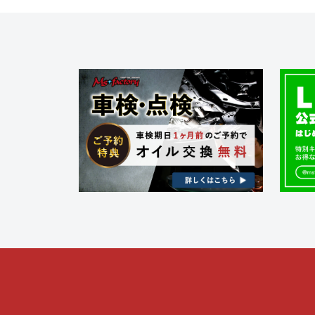
ビ
ゲ
ー
シ
ョ
ン