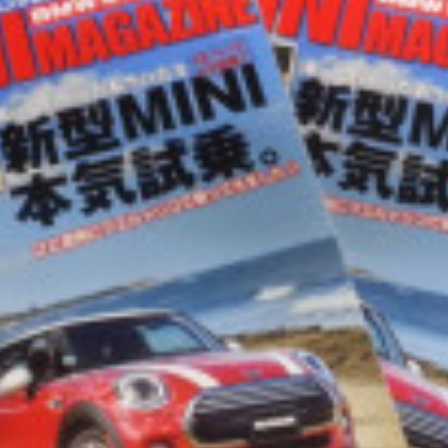
c
ン
t
ト
o
r
y
2
0
1
3