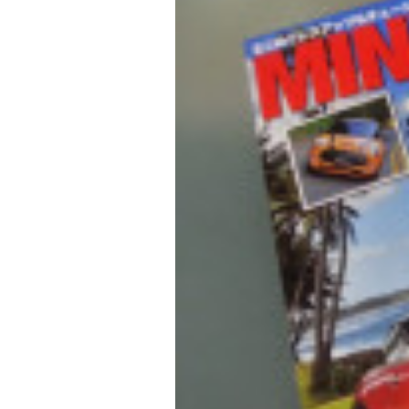
f
ニ
s
)
a
+
を
c
f
中
t
a
心
o
c
に
車
r
t
検
y
o
・
(
r
整
エ
y
備
ム
(
・
販
ズ
エ
売
フ
ム
・
ァ
ズ
板