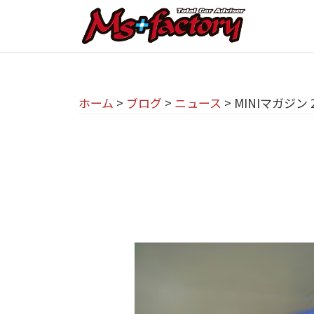
京
コ
都
ン
テ
の
京
京
ン
M
都
都
ツ
で
I
ホーム
>
ブログ
>
ニュース
>
MINIマガジン 
の
へ
B
N
M
ス
M
I
I
キ
W
専
N
ッ
・
プ
門
M
I
I
店
専
N
M
門
I
s
店
(
+
M
ミ