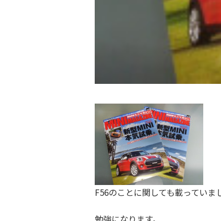
ク
フ
金
ト
・
ァ
ド
リ
ク
レ
ー
ト
ス
)
リ
ア
ー
ッ
プ
)
・
チ
ュ
ー
ニ
F56のことに関しても載っていま
ン
グ
勉強になります。