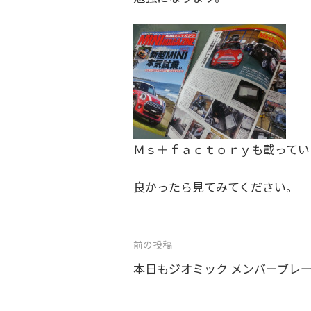
を
す
る
お
店
で
す
Ｍｓ＋ｆａｃｔｏｒｙも載ってい
。
良かったら見てみてください。
投
前の投稿
稿
本日もジオミック メンバーブレース
ナ