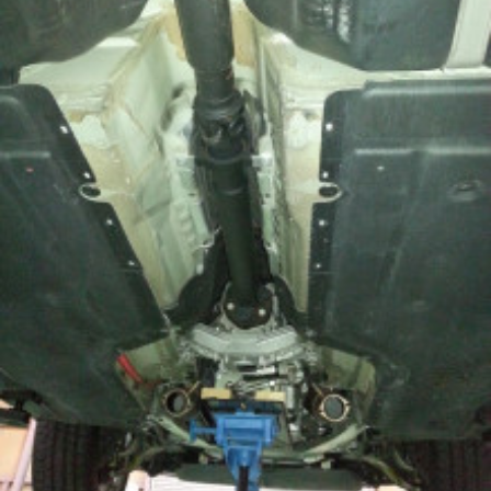
+
を
o
c
f
中
r
心
t
a
y
に
o
c
2
車
0
r
t
検
1
y
o
・
3
(
整
r
備
エ
y
・
ム
(
販
ズ
エ
売
フ
・
ム
板
ァ
ズ
金
ク
フ
・
ト
ァ
ド
リ
レ
ク