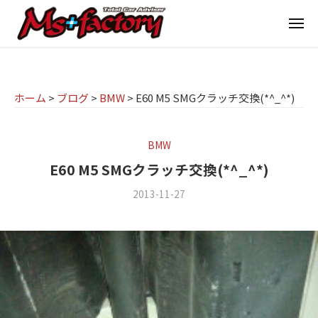
京
ー
コ
都
メ
ン
ニ
ュ
テ
の
京
京
ー
ン
M
都
都
ツ
で
I
の
ホーム
>
ブログ
>
BMW
>
E60 M5 SMGクラッチ交換(*^_^*)
へ
B
N
M
ス
M
I
I
W
キ
BMW
専
・
N
ッ
E60 M5 SMGクラッチ交換(*^_^*)
M
門
プ
I
2013-11-27
b
/
I
店
専
y
0
N
M
門
m
件
I
s
の
s
店
(
f
コ
ミ
+
M
a
メ
ニ
f
s
c
ン
)
a
t
ト