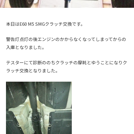
ス
ー
ト
ア
)
リ
ッ
ー
本日はE60 M5 SMGクラッチ交換です。
プ
・
)
警告灯点灯の後エンジンのかからなくなってしまってからの
チ
ュ
入庫となりました。
ー
ニ
テスターにて診断ののちクラッチの摩耗とゆうことになりク
ン
ラッチ交換となりました。
グ
を
す
る
お
店
で
す