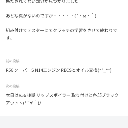
果たされてない部分が見つかりました。
あと写真がないのですが・・・・・(´・ω・｀)
組み付けてテスターにてクラッチの学習をさせて終わりで
す。
投
前の投稿
稿
R56 クーパーS N14エンジン RECSとオイル交換(*^_^*)
ナ
ビ
次の投稿
ゲ
本日はR56 後期 リップスポイラー 取り付けと各部ブラック
ー
アウトヽ(*´∀｀)ﾉ
シ
ョ