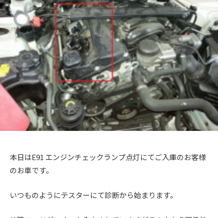
+
a
メ
を
c
c
ン
f
中
t
ト
心
t
a
o
に
o
c
r
車
r
t
y
検
2
y
o
・
0
(
整
r
1
備
エ
y
3
・
ム
(
販
ズ
エ
売
フ
・
ム
本日はE91 エンジンチェックランプ点灯にてご入庫のお客様
板
ァ
ズ
のお車です。
金
ク
フ
・
ト
ァ
いつものようにテスターにて診断から始まります。
ド
リ
レ
ク