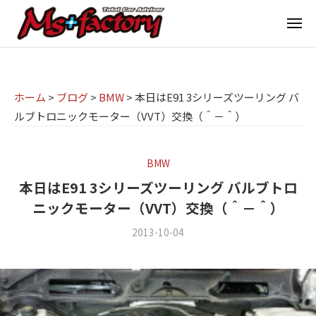
京
ー
コ
都
メ
ン
ニ
ュ
テ
の
京
京
ー
ン
M
都
都
ツ
で
I
の
ホーム
>
ブログ
>
BMW
>
本日はE91 3シリーズツーリング バ
へ
B
N
ルブトロニックモーター（VVT）交換（＾－＾）
M
ス
M
I
I
W
キ
専
・
N
ッ
BMW
M
門
プ
I
本日はE91 3シリーズツーリング バルブトロ
I
店
専
ニックモーター（VVT）交換（＾－＾）
N
M
門
I
2013-10-04
b
/
s
店
(
y
0
ミ
m
件
+
M
ニ
s
の
f
s
f
コ
)
a