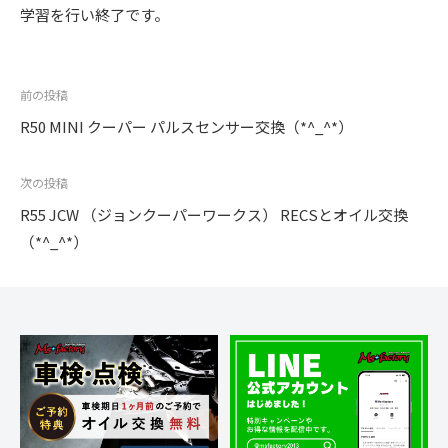
学習を行い終了です。
投
前の投稿
稿
R50 MINI クーパー パルスセンサー交換（*^_^*）
ナ
ビ
次の投稿
ゲ
R55 JCW （ジョンクーパーワークス） RECSとオイル交換
ー
（*^_^*）
シ
ョ
ン