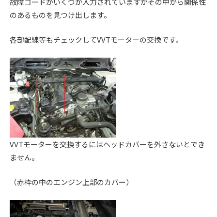
故障コードがいくつか入力されていますがその中から関係性
ス
ー
ト
ア
のあるものを見つけ出します。
)
リ
ッ
ー
プ
各部配線等もチェックしてVVTモーターの交換です。
・
)
チ
ュ
ー
ニ
ン
グ
を
VVTモーターを交換するにはヘッドカバーを外さないとでき
す
ません。
る
お
（赤枠の中のエンジン上部のカバー）
店
で
す