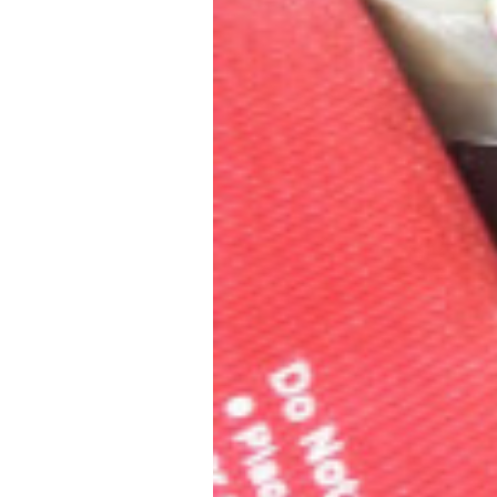
ク
フ
金
ト
・
ァ
ド
リ
ク
レ
ー
ト
ス
)
リ
ア
ー
ッ
プ
)
・
チ
ュ
ー
ニ
ン
グ