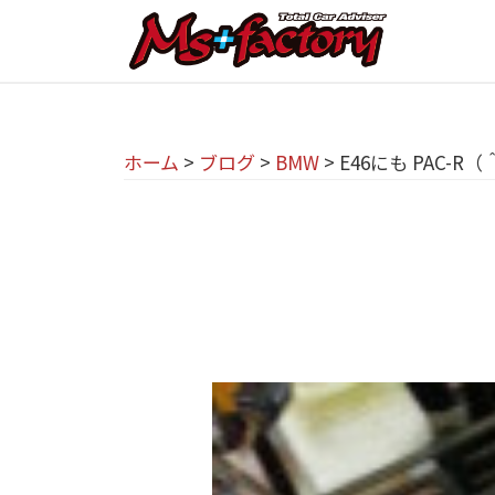
京
コ
都
ン
テ
の
京
京
ン
M
都
都
ツ
で
I
ホーム
>
ブログ
>
BMW
>
E46にも PAC-R
の
へ
B
N
M
ス
M
I
I
キ
W
専
N
ッ
・
プ
門
M
I
I
店
専
N
M
門
I
s
店
(
+
M
ミ