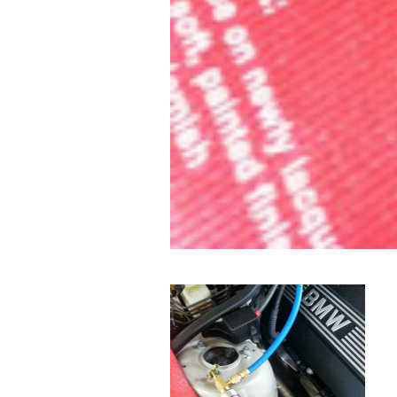
を
す
る
お
店
で
す
。