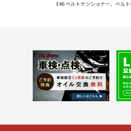
稿
E46 ベルトテンショナー、ベルト交換
ナ
ビ
ゲ
ー
シ
ョ
ン