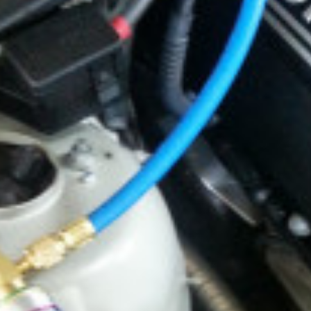
c
ン
t
ト
o
r
y
2
0
1
3