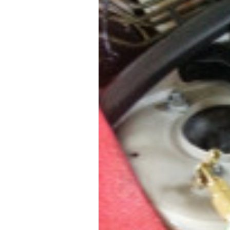
f
ニ
s
)
a
+
を
c
f
中
t
a
心
o
c
に
車
r
t
検
y
o
・
(
r
整
エ
y
備
ム
(
・
販
ズ
エ
売
フ
ム
・
ァ
ズ
板