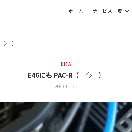
ホーム
サービス一覧
（＾◇＾）
BMW
E46にも PAC-R（＾◇＾）
2013-07-11
b
/
y
0
m
件
s
の
f
コ
a
メ