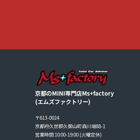
を
す
る
お
店
で
す
。
京都のMINI専門店Ms+factory
(エムズファクトリー)
〒613-0024
京都府久世郡久御山町森川端88-1
営業時間 10:00-19:00 (火曜定休)