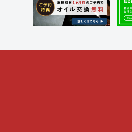
ク
フ
金
ト
・
ァ
ド
リ
ク
レ
ー
ト
ス
)
リ
ア
ー
ッ
プ
)
・
チ
ュ
ー
ニ
ン
グ