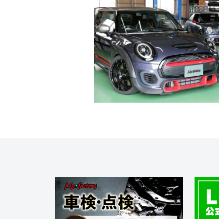
f
ニ
s
)
a
+
を
c
f
中
t
a
心
o
c
に
車
r
t
検
y
o
・
(
r
整
エ
y
備
ム
(
・
販
ズ
エ
売
フ
ム
・
ァ
ズ
板