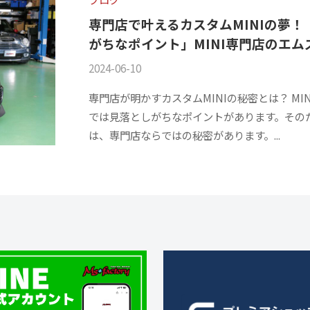
専門店で叶えるカスタムMINIの夢
がちなポイント」MINI専門店のエ
2024-06-10
b
/
y
0
専門店が明かすカスタムMINIの秘密とは？ M
m
件
では見落としがちなポイントがあります。そのた
s
の
は、専門店ならではの秘密があります。...
f
コ
a
メ
c
ン
t
ト
o
r
y
2
0