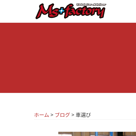
京
コ
都
ン
テ
の
京
京
ン
M
都
都
ツ
で
I
の
へ
B
N
M
ス
M
I
I
キ
W
専
N
ッ
・
プ
門
M
I
I
店
専
N
M
門
I
ホーム
>
ブログ
>
車選び
s
店
(
+
M
ミ