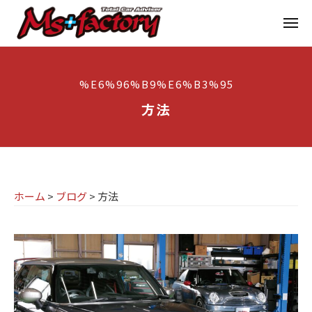
京
ー
コ
都
メ
ン
ニ
ュ
テ
の
京
京
ー
ン
M
都
都
%E6%96%B9%E6%B3%95
ツ
で
I
の
へ
B
方法
N
M
ス
M
I
I
W
キ
専
・
N
ッ
M
門
プ
I
I
ホーム
>
ブログ
>
方法
店
専
N
M
門
I
s
店
(
ミ
+
M
ニ
f
s
)
a