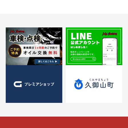
ス
ー
ト
t
ト
ア
)
o
リ
ッ
r
ー
プ
y
・
)
2
チ
0
ュ
1
ー
3
ニ
ン
グ
を
す
る
お
店
で
す