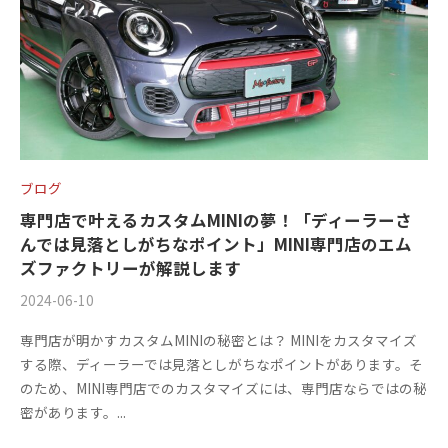
+
を
c
f
中
心
t
a
に
o
c
車
r
t
検
y
o
・
(
整
r
ブログ
備
エ
y
専門店で叶えるカスタムMINIの夢！「ディーラーさ
・
ム
んでは見落としがちなポイント」MINI専門店のエム
(
販
ズファクトリーが解説します
ズ
エ
売
2024-06-10
b
/
フ
・
ム
y
0
板
ァ
ズ
専門店が明かすカスタムMINIの秘密とは？ MINIをカスタマイズ
m
件
金
ク
する際、ディーラーでは見落としがちなポイントがあります。そ
フ
s
の
・
のため、MINI専門店でのカスタマイズには、専門店ならではの秘
ト
f
コ
ァ
ド
密があります。...
a
メ
リ
レ
ク
c
ン