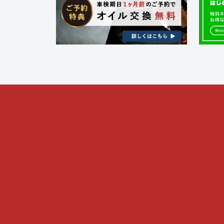
ク
フ
金
ト
・
ァ
ド
リ
ク
レ
ー
ト
ス
)
リ
ア
ー
ッ
プ
)
・
チ
ュ
ー
ニ
ン
グ