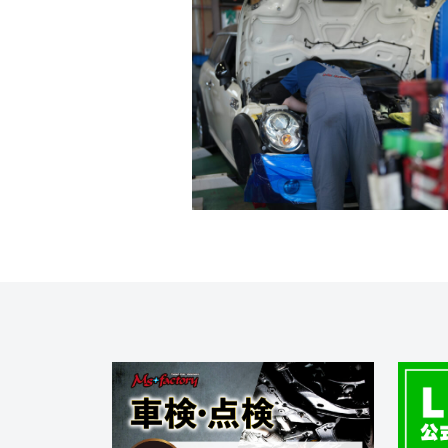
f
ニ
s
)
a
+
を
c
f
中
t
a
心
o
c
に
車
r
t
検
y
o
・
(
r
整
エ
y
備
ム
(
・
販
ズ
エ
売
フ
ム
・
ァ
ズ
板