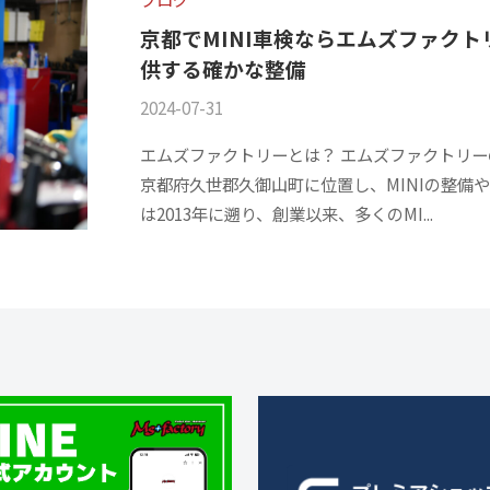
京都でMINI車検ならエムズファクト
供する確かな整備
2024-07-31
b
/
y
0
エムズファクトリーとは？ エムズファクトリー
m
件
京都府久世郡久御山町に位置し、MINIの整備
s
の
は2013年に遡り、創業以来、多くのMI...
f
コ
a
メ
c
ン
t
ト
o
r
y
2
0