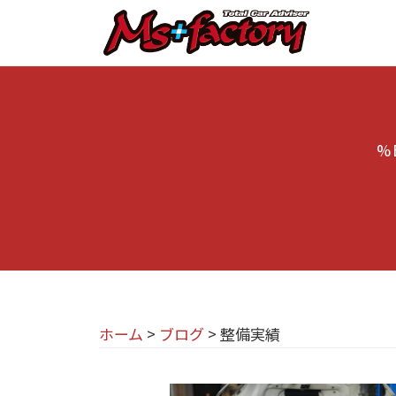
京
コ
都
ン
テ
の
京
京
ン
M
都
都
ツ
で
I
の
へ
B
%
N
M
ス
M
I
I
キ
W
専
N
ッ
・
プ
門
M
I
I
店
専
N
M
門
I
ホーム
>
ブログ
>
整備実績
s
店
(
+
M
ミ