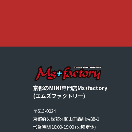
を
す
る
お
店
で
す
。
京都のMINI専門店Ms+factory
(エムズファクトリー)
〒613-0024
京都府久世郡久御山町森川端88-1
営業時間 10:00-19:00 (火曜定休)