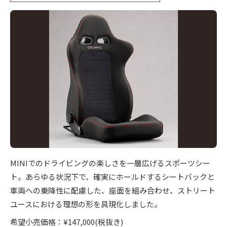
+
を
ー
c
f
中
ズ
心
t
a
イ
に
o
c
ン
車
r
t
テ
検
y
o
・
リ
(
整
r
ア
備
エ
y
2
・
ム
(
0
販
ズ
2
エ
売
5
フ
・
ム
MINIでのドライビングの楽しさを一層広げるスポーツシー
-
板
ァ
ズ
0
ト。あらゆる状況下で、確実にホールドするシートバックと
金
ク
フ
2
車両への乗降性に配慮した、座面を組み合わせ、ストリート
・
-
ト
ァ
ユースにおける理想の形を具現化しました。
ド
2
リ
レ
ク
希望小売価格：¥147,000(税抜き)
0