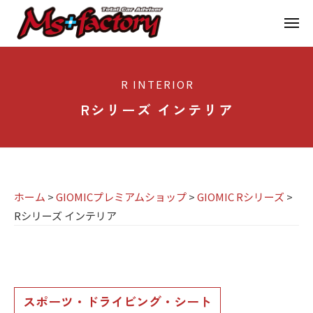
京
ー
コ
都
メ
ン
ニ
ュ
テ
の
京
京
ー
ン
M
都
都
R INTERIOR
ツ
で
I
の
へ
B
Rシリーズ インテリア
N
M
ス
M
I
I
W
キ
専
・
N
ッ
M
門
プ
I
I
ホーム
>
GIOMICプレミアムショップ
>
GIOMIC Rシリーズ
>
店
専
N
Rシリーズ インテリア
M
門
I
s
店
(
R
ミ
+
M
ニ
シ
f
s
)
スポーツ・ドライビング・シート
リ
a