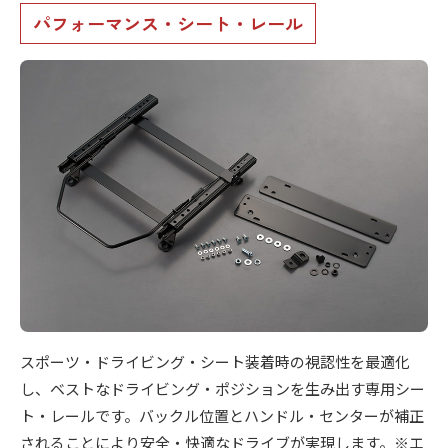
ス
ー
ト
b
パフォーマンス・シート・レール
ア
)
y
リ
ッ
m
ー
プ
s
・
)
f
チ
a
ュ
c
ー
t
ニ
o
ン
r
グ
y
を
2
0
す
1
る
3
お
スポーツ・ドライビング・シート装着時の視認性を最適化
店
し、ベストなドライビング・ポジションを生み出す専用シー
で
ト・レールです。バックル位置とハンドル・センターが補正
す
されることにより安全・快適なドライブが実現します。※エ