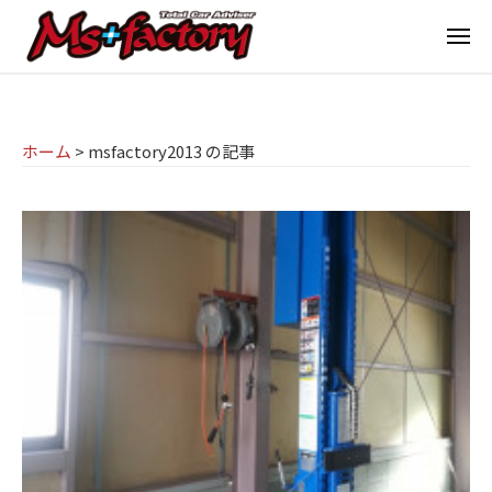
京
ー
コ
都
メ
ン
ニ
ュ
テ
の
京
京
ー
ン
M
都
都
ツ
で
I
の
ホーム
>
msfactory2013 の記事
へ
B
N
M
ス
M
I
I
W
キ
専
・
N
ッ
M
門
プ
I
I
店
専
N
M
門
I
s
店
(
ミ
+
M
ニ
f
s
)
a