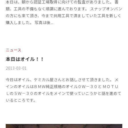
ス
本日は、朝から認証工場取得に向けての監査がありました。 書
1
ー
ト
m
件
ア
類、工具の不備もなく順調に進んでおります。 スナップオンバン
3
s
の
)
リ
の方にも来て頂き、今まで共用工具で済ましていた工具を新しく
ッ
f
コ
ー
購入しました。 写真は後...
プ
a
メ
・
)
c
ン
チ
t
ト
ュ
o
ニュース
ー
r
本日はオイル！！
ニ
y
ン
2
2013-03-01
b
/
0
グ
y
0
今日はオイル、ケミカル屋さんとお話しさせて頂きました。 メ
1
を
m
件
インのオイルはＢＭＷ純正規格のオイル０Ｗ－３０と ＭＯＴＵ
3
す
s
の
Ｌの５Ｗ－３０のオイルをメインで使っていこうかと話を進めて
る
f
コ
いるところです。
お
a
メ
店
c
ン
で
t
ト
す
o