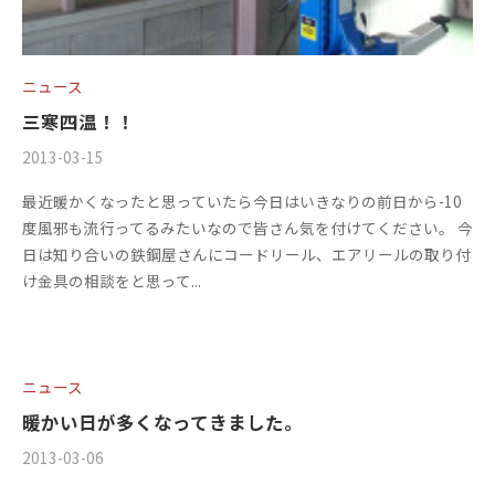
+
を
c
f
中
心
t
a
に
ニュース
o
c
車
三寒四温！！
r
t
検
2013-03-15
b
/
y
o
・
y
0
(
整
r
最近暖かくなったと思っていたら今日はいきなりの前日から-10
m
件
備
度風邪も流行ってるみたいなので皆さん気を付けてください。 今
エ
y
s
の
・
日は知り合いの鉄鋼屋さんにコードリール、エアリールの取り付
f
コ
ム
(
販
け金具の相談をと思って...
a
メ
ズ
エ
売
c
ン
フ
・
ム
t
ト
板
ァ
o
ズ
ニュース
金
r
ク
フ
・
暖かい日が多くなってきました。
y
ト
ァ
ド
2
2013-03-06
b
/
リ
レ
ク
0
y
1