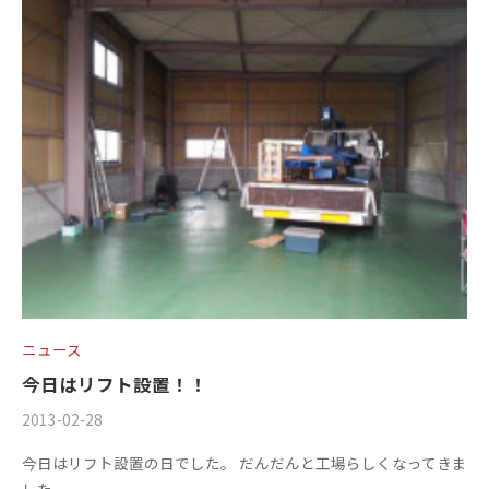
r
。
y
2
0
1
3
ニュース
今日はリフト設置！！
2013-02-28
b
/
y
0
今日はリフト設置の日でした。 だんだんと工場らしくなってきま
m
件