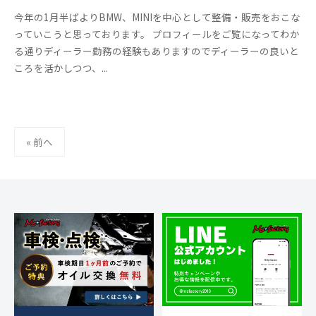
0
y
0
今年の1月半ばよりBMW、MINIを中心として整備・販売をおこな
1
m
件
っていこうと思っております。 プロフィールをご覧になってわか
3
s
の
る通りディーラー勤務の経験もありますのでディーラーの良いと
f
コ
ころを活かしつつ、...
a
メ
c
ン
t
ト
o
投
r
« 前へ
稿
y
の
2
ペ
0
ー
1
ジ
3
送
り