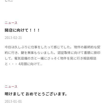
した。
s
の
f
コ
a
メ
c
ン
ニュース
t
ト
開店に向けて！！！
o
r
2013-02-21
b
/
y
y
0
今日は久しぶりに仕事をしたって感じでした。 物件の最終的な契
2
m
件
約に行き、鍵を無事もらいました。 認証取得に向けて書類に捺印
0
s
の
して、電気設備の方と一緒にさっそく物件を見に行き相談相談
1
f
コ
と・・・ 4月頭に向けて...
3
a
メ
c
ン
t
ト
o
ニュース
r
明けまして おめでとうございます。
y
2
2013-01-01
b
/